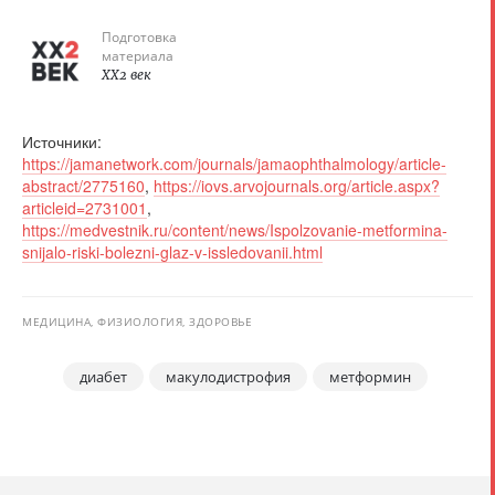
Подготовка
материала
XX2 век
Источники:
https://jamanetwork.com/journals/jamaophthalmology/article-
abstract/2775160
,
https://iovs.arvojournals.org/article.aspx?
articleid=2731001
,
https://medvestnik.ru/content/news/Ispolzovanie-metformina-
snijalo-riski-bolezni-glaz-v-issledovanii.html
МЕДИЦИНА, ФИЗИОЛОГИЯ, ЗДОРОВЬЕ
диабет
макулодистрофия
метформин