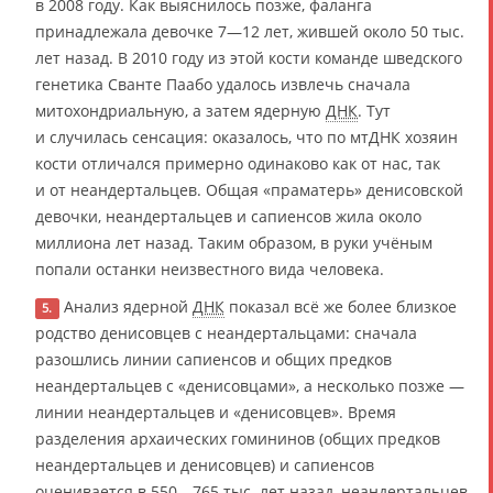
в 2008 году. Как выяснилось позже, фаланга
принадлежала девочке 7—12 лет, жившей около 50 тыс.
лет назад. В 2010 году из этой кости команде шведского
генетика Сванте Паабо удалось извлечь сначала
митохондриальную, а затем ядерную
ДНК
. Тут
и случилась сенсация: оказалось, что по мтДНК хозяин
кости отличался примерно одинаково как от нас, так
и от неандертальцев. Общая «праматерь» денисовской
девочки, неандертальцев и сапиенсов жила около
миллиона лет назад. Таким образом, в руки учёным
попали останки неизвестного вида человека.
Анализ ядерной
ДНК
показал всё же более близкое
5.
родство денисовцев с неандертальцами: сначала
разошлись линии сапиенсов и общих предков
неандертальцев с «денисовцами», а несколько позже —
линии неандертальцев и «денисовцев». Время
разделения архаических гомининов (общих предков
неандертальцев и денисовцев) и сапиенсов
оценивается в 550—765 тыс. лет назад, неандертальцев