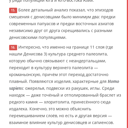
у ряда популяций юга и юго-востока Азии.
Более детальный анализ показал, что эпизодов
15.
смешения с денисовцами было минимум два: предки
современных папуасов и предки восточных азиатов
независимо друг от друга скрещивались с разными
денисовскими популяциями.
Интересно, что именно на границе 11 слоя (где
16.
нашли Денисова 3) культура среднего палеолита,
которую обычно связывают с неандертальцами,
переходит в культуру верхнего палеолита —
кроманьонскую, причём этот переход достаточно
плавный. Появляются изделия, характерные для
Homo
: ожерелья, подвески из ракушек, иглы. Среди
sapiens
находок — даже точёный и отполированный браслет из
редкого камня — хлоритолита, принесённого сюда
издалека. Конечно, это можно объяснить
перемешиванием слоёв, но есть и другая версия —
взаимное влияние культур денисовцев и сапиенсов.