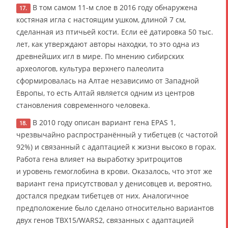
В том самом 11-м слое в 2016 году обнаружена
17.
костяная игла с настоящим ушком, длиной 7 см,
сделанная из птичьей кости. Если её датировка 50 тыс.
лет, как утверждают авторы находки, то это одна из
древнейших игл в мире. По мнению сибирских
археологов, культура верхнего палеолита
сформировалась на Алтае независимо от Западной
Европы, то есть Алтай является одним из центров
становления современного человека.
В 2010 году описан вариант гена EPAS 1,
18.
чрезвычайно распространённый у тибетцев (с частотой
92%) и связанный с адаптацией к жизни высоко в горах.
Работа гена влияет на выработку эритроцитов
и уровень гемоглобина в крови. Оказалось, что этот же
вариант гена присутствовал у денисовцев и, вероятно,
достался предкам тибетцев от них. Аналогичное
предположение было сделано относительно вариантов
двух генов TBX15/WARS2, связанных с адаптацией