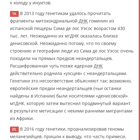
к холоду у инуитов.
В 2013 году генетикам удалось прочитать
19.
фрагменты митохондриальной
ДНК
гоминин из
испанской пещеры Сима де лос Уэсос возрастом 430
тыс. лет. Неожиданно их мтДНК оказалась близка
денисовской. Неожиданно потому, что по своему
строению и географии люди из Сима де лос Уэсос очень
походили на прямых предков неандертальцев.
Расшифрованная чуть позже ядерная
ДНК
действительно роднила «уэсцев» с неандертальцами.
Генетики это несоответствие объясняют так: возможно,
европейские предки неандертальцев (чьи останки
найдены в Испании) были носителями «денисовской»
мтДНК, которую затем вытеснил продвинутый вариант
в результате метисации с некими ранними мигрантами
из Африки.
В 2016 году генетики, проанализировав геномы
20.
меланезийцев, пришли к выводу, что часть примеси,