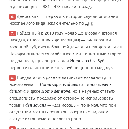
и денисовцев — 381—473 тыс. лет назад.
Денисовцы — первый в истории случай описания
6.
ископаемого вида исключительно по
ДНК
.
Найденный в 2010 году моляр Денисова 4 (вторая
7.
находка, отнесённая к денисовцам) — 3-й верхний
коренной зуб, очень большой даже для неандертальцев.
Находка отличается особенностями, типичными скорее
не для неандертальцев, а для
. Зуб
Homo erectus
первоначально приняли за зуб пещерного медведя.
Предлагались разные латинские названия для
8.
нового вида —
,
Homo sapiens altaensis
Homo sapiens
и даже
, но в научных статьях
denisova
Homo denisova
специалисты продолжают осторожно использовать
термин
— «денисовцы», понимая, что при
denisovans
отсутствии костных останков говорить о видовом
статусе ископаемого человека рано.
Учитывая предполагаемый ареал и время жизни