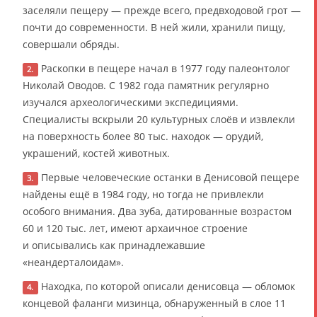
заселяли пещеру — прежде всего, предвходовой грот —
почти до современности. В ней жили, хранили пищу,
совершали обряды.
Раскопки в пещере начал в 1977 году палеонтолог
2.
Николай Оводов. С 1982 года памятник регулярно
изучался археологическими экспедициями.
Специалисты вскрыли 20 культурных слоёв и извлекли
на поверхность более 80 тыс. находок — орудий,
украшений, костей животных.
Первые человеческие останки в Денисовой пещере
3.
найдены ещё в 1984 году, но тогда не привлекли
особого внимания. Два зуба, датированные возрастом
60 и 120 тыс. лет, имеют архаичное строение
и описывались как принадлежавшие
«неандерталоидам».
Находка, по которой описали денисовца — обломок
4.
концевой фаланги мизинца, обнаруженный в слое 11