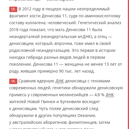
В 2012 году в пещере нашли неопределимый
13.
фрагмент кости Денисова 11, судя по аминокислотному
составу коллагена, человеческий. Генетический анализ
2018 года показал, что мать Денисова 11 была
неандерталкой (неандертальская мтДНК), а отец —
денисовцем, который, впрочем, тоже имел в своей
родословной неандертальцев. Это первая в истории
находка гибрида разных видов людей в первом
поколении. Денисова 11 — женщина не менее 13 лет от
роду, жившая примерно 90 тыс. лет назад.
Сравнив ядерную
ДНК
денисовца с геномами
14.
современных людей, генетики обнаружили денисовскую
примесь у современных меланезийцев — 4,8 %
ДНК
жителей Новой Гвинеи и Бугенвиля восходит
к денисовцам. Чуть позже денисовский след
обнаружили в других популяциях Океании,
у австралийских аборигенов, филиппинцев, затем