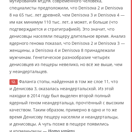
мутирования мтДНК современного человека,
специалисты предположили, что Denisova 2 и Denisova
8 на 65 тыс. лет древней, чем Denisova 3 и Denisova 4 —
им как минимум 110 тыс. лет, а может, и больше (что
подтверждается и стратиграфией). Это значит, что
денисовцы населяли пещеру длительное время. Анализ
ядерного генома показал, что Denisova 2 и Denisova 3 —
женщины, а Denisova 4 и Denisova 8 принадлежали
мужчинам. Генетическое разнообразие четырёх
денисовцев из пещеры невелико, но всё же выше, чем
у неандертальцев.
Фаланга стопы, найденная в том же слое 11, что
12.
и Денисова 3, оказалась неандертальской. Из этой
находки в 2014 году был выделен второй полный
ядерный геном неандертальца, прочтённый с высоким
качеством. Таким образом, примерно в одно и то же
время Денисову пещеру населяли и неандертальцы,
и денисовцы. А чуть позже в пещере появились
и кроманьонцы —
.
Homo sapiens