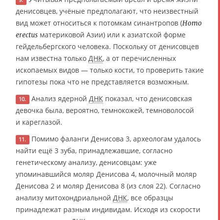
9.
денисовцев, учёные предполагают, что неизвестный
вид может относиться к потомкам синантропов (
Homo
материковой Азии) или к азиатской форме
erectus
гейдельбергского человека. Поскольку от денисовцев
нам известна только
ДНК
, а от перечисленных
ископаемых видов — только кости, то проверить такие
гипотезы пока что не представляется возможным.
Анализ ядерной
ДНК
показал, что денисовская
10.
девочка была, вероятно, темнокожей, темноволосой
и кареглазой.
Помимо фаланги Денисова 3, археологам удалось
11.
найти ещё 3 зуба, принадлежавшие, согласно
генетическому анализу, денисовцам: уже
упоминавшийся моляр Денисова 4, молочный моляр
Денисова 2 и моляр Денисова 8 (из слоя 22). Согласно
анализу митохондриальной
ДНК
, все образцы
принадлежат разным индивидам. Исходя из скорости