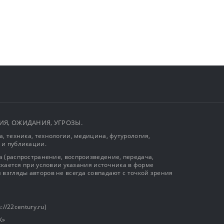
ЫТИЯ, ОЖИДАНИЯ, УГРОЗЫ.
, техника, технологии, медицина, футурология,
 и публикации.
 (распространение, воспроизведение, передача,
ускается при условии указания источника в форме
 взгляды авторов не всегда совпадают с точкой зрения
://22century.ru)
К»