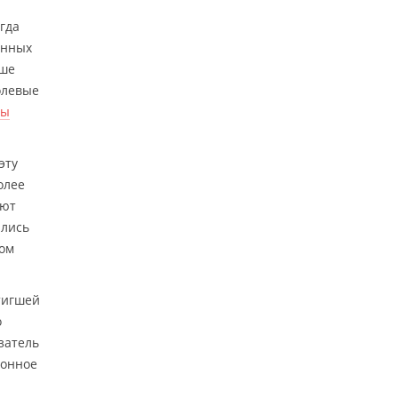
огда
енных
ьше
олевые
ны
эту
олее
яют
ились
вом
стигшей
о
затель
зонное