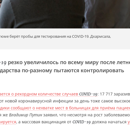
юме берёт пробы для тестирования на COVID-19. Дхармсалa,
резко увеличилось по всему миру после летн
-19
дарства по-разному пытаются контролировать
ается о рекордном количестве случаев
: 17 717 зарази
COVID-19
 от новой коронавирусной инфекции за день тоже самое высоко
дики сообщают о нехватке мест в больницах для приёма пацие
я же
Владимир Путин
заявил, что несмотря на рост заболеваемо
нируется
, а массовая вакцинация от
должна начаться
COVID-19