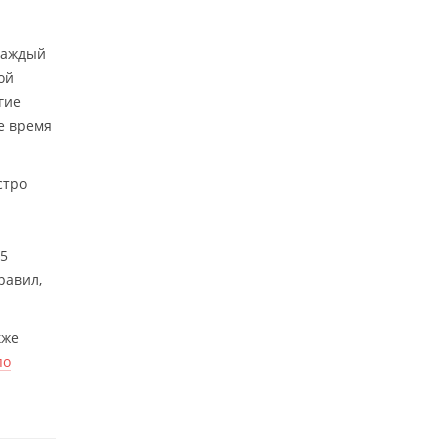
 каждый
ой
гие
е время
стро
25
равил,
кже
по