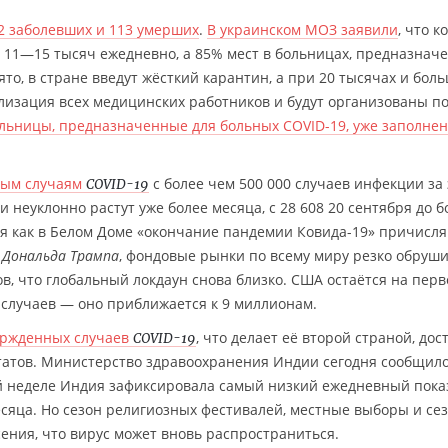
2 заболевших и 113 умерших
.
В украинском МОЗ заявили
, что к
ь 11—15 тысяч ежедневно, а 85% мест в больницах, предназнач
нято, в стране введут жёсткий карантин, а при 20 тысячах и бол
лизация всех медицинских работников и будут организованы п
ольницы, предназначенные для больных COVID-19, уже заполне
вым случаям
с более чем 500 000 случаев инфекции за 
COVID-19
неуклонно растут уже более месяца, с 28 608 20 сентября до б
емя как в Белом Доме «окончание пандемии Ковида-19» причисл
а
Дональда Трампа
, фондовые рынки по всему миру резко обруш
в, что глобальный локдаун снова близко. США остаётся на пер
 случаев — оно приближается к 9 миллионам.
ержденных случаев
, что делает её второй страной, до
COVID-19
татов. Министерство здравоохранения Индии сегодня сообщил
той неделе Индия зафиксировала самый низкий ежедневный пока
есяца. Но сезон религиозных фестивалей, местные выборы и се
ения, что вирус может вновь распространиться.