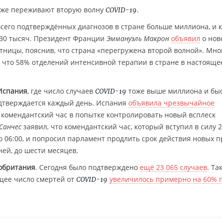
оже переживают вторую волну
.
COVID-19
 всего подтверждённых диагнозов в стране больше миллиона, и
 30 тысяч. Президент Франции
Эммануэль Макрон
объявил
о нов
ницы, пояснив, что страна «перегружена второй волной». Мно
, что 58% отделений интенсивной терапии в стране в настояще
Испания
, где число случаев
тоже выше миллиона и бы
COVID-19
одтверждается каждый день. Испания
объявила чрезвычайное
 комендантский час в попытке контролировать новый всплеск
Санчес
заявил, что комендантский час, который вступил в силу 
до 06:00, и попросил парламент продлить срок действия новых п
ей, до шести месяцев.
обритания
. Сегодня было подтверждено
ещё 23 065 случаев
. Та
бщее число смертей от
увеличилось примерно на 60% 
COVID-19