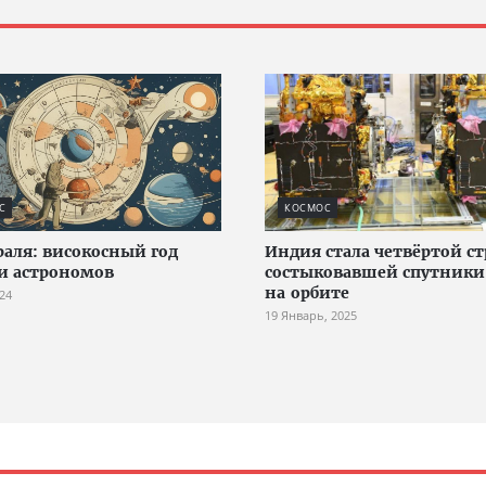
С
КОСМОС
раля: високосный год
Индия стала четвёртой ст
и астрономов
состыковавшей спутники
на орбите
24
19 Январь, 2025