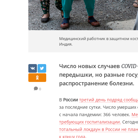
Медицинский работник в защитном кост
Индия.
Число новых случаев
COVID
передышки, но разные госу
распространение болезни.
0
В
России
третий день подряд сообщ
за последние сутки. Число умерших
с начала пандемии: 366 человек.
Ме
требующих госпитализации.
Сегодн
тотальный локдаун в России не пла
к концу года
.