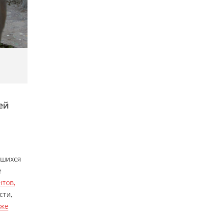
ей
вшихся
е
нтов,
сти,
уже