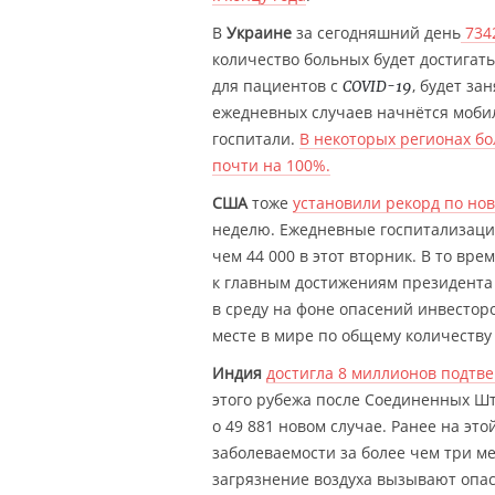
В
Украине
за сегодняшний день
734
количество больных будет достигат
для пациентов с
, будет за
COVID-19
ежедневных случаев начнётся моби
госпитали.
В некоторых регионах б
почти на 100%.
США
тоже
установили рекорд по но
неделю. Ежедневные госпитализации 
чем 44 000 в этот вторник. В то вр
к главным достижениям президент
в среду на фоне опасений инвесторо
месте в мире по общему количеству
Индия
достигла 8 миллионов подтв
этого рубежа после Соединенных Ш
о 49 881 новом случае. Ранее на э
заболеваемости за более чем три м
загрязнение воздуха вызывают опас