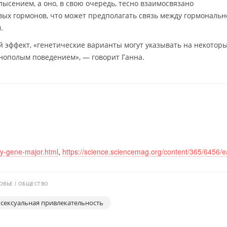
лысением, а оно, в свою очередь, тесно взаимосвязано
ых гормонов, что может предполагать связь между гормональн
.
 эффект, «генетические варианты могут указывать на некотор
днополым поведением», — говорит Ганна.
y-gene-major.html
,
https://science.sciencemag.org/content/365/6456/
ОВЬЕ
ОБЩЕСТВО
сексуальная привлекательность