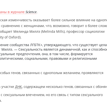
ваны в журнале
.
Science
ческая изменчивость оказывает более сильное влияние на одноп
о сравнению с женщинами, что, возможно, говорит о более сло
ообщает Мелинда Миллз (Melinda Mills), профессор социологии
y of Oxford).
нение сообщества ЛГБТК+, утверждающего, что существует цела
 Миллз. — Сексуальность является динамичной, как и способно
уальные предпочтения, она, в том числе, формируется
политическими, социальными, правовыми и религиозными
особых генов, связанных с однополым желанием, проявляются
а участке
ДНК
, содержащем несколько генов, связанных с обоня
 с сексуальным влечением, но его связь с типом сексуального
а.