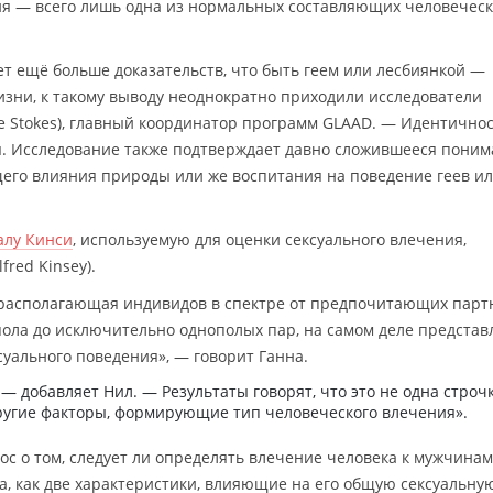
ия — всего лишь одна из нормальных составляющих человеческ
т ещё больше доказательств, что быть геем или лесбиянкой —
изни, к такому выводу неоднократно приходили исследователи
ke Stokes), главный координатор программ GLAAD. — Идентично
я. Исследование также подтверждает давно сложившееся пони
щего влияния природы или же воспитания на поведение геев и
алу Кинси
, используемую для оценки сексуального влечения,
red Kinsey).
 располагающая индивидов в спектре от предпочитающих парт
ола до исключительно однополых пар, на самом деле представ
уального поведения», — говорит Ганна.
, — добавляет Нил. — Результаты говорят, что это не одна строчк
другие факторы, формирующие тип человеческого влечения».
с о том, следует ли определять влечение человека к мужчинам
га, как две характеристики, влияющие на его общую сексуальну