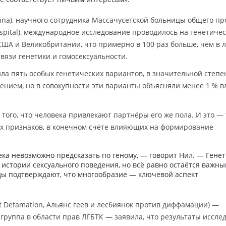
nna), научного сотрудника Массачусетской больницы общего п
ospital), международное исследование проводилось на генетиче
США и Великобритании, что примерно в 100 раз больше, чем в 
язи генетики и гомосексуальности.
ла пять особых генетических вариантов, в значительной степе
ением, но в совокупности эти варианты объясняли менее 1 % 
 того, что человека привлекают партнёры его же пола. И это —
их признаков, в конечном счёте влияющих на формирование
ка невозможно предсказать по геному, — говорит Нил. — Гене
истории сексуального поведения, но всё равно остаётся важн
ды подтверждают, что многообразие — ключевой аспект
nst Defamation, Альянс геев и лесбиянок против диффамации) —
руппа в области прав ЛГБТК — заявила, что результаты иссле