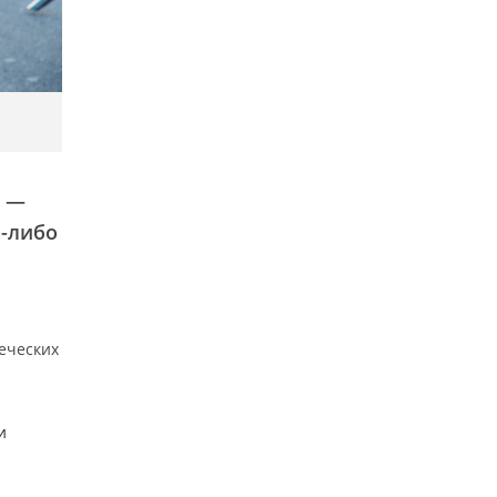
т —
а-либо
еческих
и