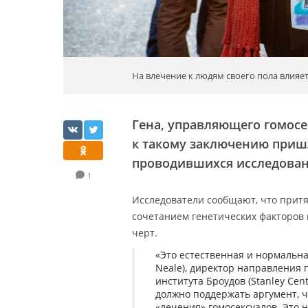
На влечение к людям своего пола влияе
Гена, управляющего гомосе
к такому заключению пришл
проводившихся исследован
1
Исследователи сообщают, что прит
сочетанием генетических факторов 
черт.
«Это естественная и нормальна
Neale), директор направления
института Броудов (Stanley Cente
должно поддержать аргумент, 
«лечения» гомосексуалов. Это 