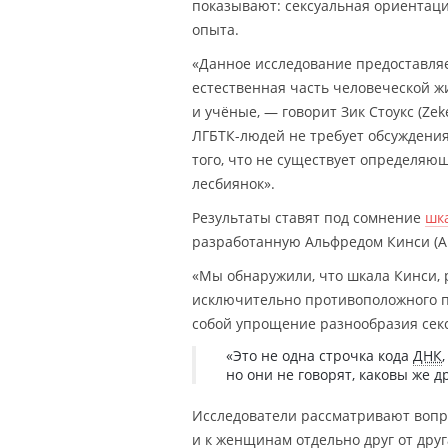
показывают: сексуальная ориентац
опыта.
«Данное исследование предоставляе
естественная часть человеческой ж
и учёные, — говорит Зик Стоукс (Ze
ЛГБТК-людей не требует обсуждени
того, что не существует определяю
лесбиянок».
Результаты ставят под сомнение
шк
разработанную Альфредом Кинси (Alf
«Мы обнаружили, что шкала Кинси,
исключительно противоположного п
собой упрощение разнообразия секс
«Это не одна строчка кода
ДНК
но они не говорят, каковы же 
Исследователи рассматривают вопро
и к женщинам отдельно друг от дру