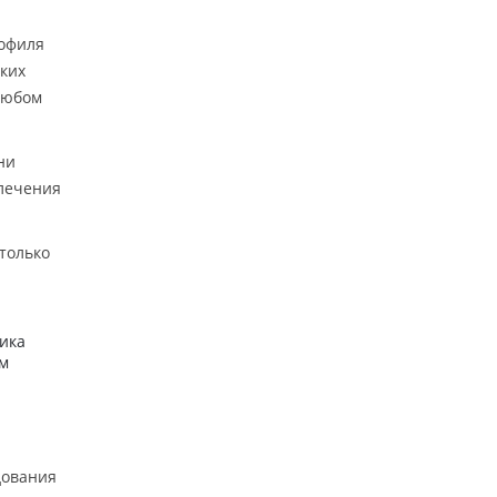
рофиля
ских
любом
ни
влечения
 только
тика
ым
дования