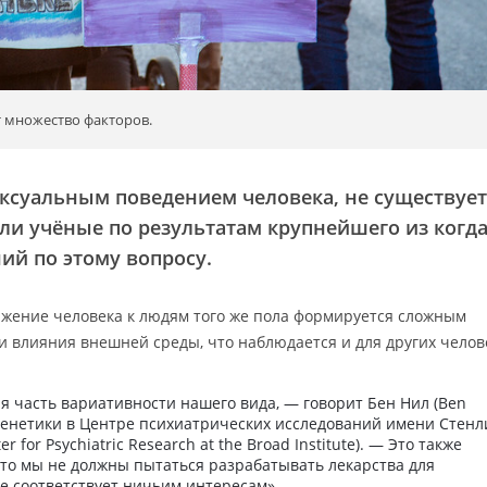
т множество факторов.
ксуальным поведением человека, не существуе
и учёные по результатам крупнейшего из когд
ий по этому вопросу.
яжение человека к людям того же пола формируется сложным
и влияния внешней среды, что наблюдается и для других челов
я часть вариативности нашего вида, — говорит Бен Нил (Ben
 генетики в Центре психиатрических исследований имени Стенл
r for Psychiatric Research at the Broad Institute). — Это также
что мы не должны пытаться разрабатывать лекарства для
не соответствует ничьим интересам».