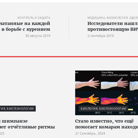
КОНТРОЛЬ И ЗАЩИТА
МЕДИЦИНА, ФИЗИОЛОГИЯ, ЗДОР
ечатанные на каждой
Исследователи нашл
 в борьбе с курением
противостоящую ВИ
30 августа 2019
2 сентября 2019
ГИЯ, БИОТЕХНОЛОГИИ
БИОЛОГИЯ, БИОТЕХНОЛОГИИ
ы шимпанзе
Стало известно, что ещё
ают отчётливые ритмы
помогает комарам находи
025
21 Сентябрь, 2024