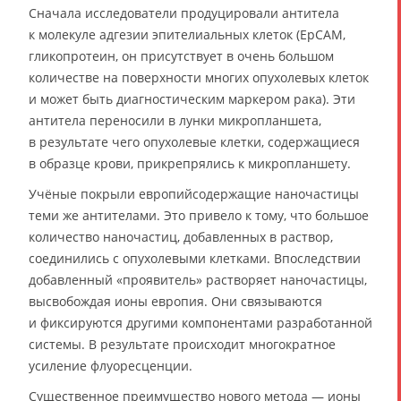
Сначала исследователи продуцировали антитела
к молекуле адгезии эпителиальных клеток (EpCAM,
гликопротеин, он присутствует в очень большом
количестве на поверхности многих опухолевых клеток
и может быть диагностическим маркером рака). Эти
антитела переносили в лунки микропланшета,
в результате чего опухолевые клетки, содержащиеся
в образце крови, прикрепрялись к микропланшету.
Учёные покрыли европийсодержащие наночастицы
теми же антителами. Это привело к тому, что большое
количество наночастиц, добавленных в раствор,
соединились с опухолевыми клетками. Впоследствии
добавленный «проявитель» растворяет наночастицы,
высвобождая ионы европия. Они связываются
и фиксируются другими компонентами разработанной
системы. В результате происходит многократное
усиление флуоресценции.
Существенное преимущество нового метода — ионы