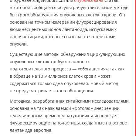
В журнале
опубликована
статья,
Angewandte Chemie
в которой сообщается об ультрачувствительном методе
быстрого обнаружения опухолевых клеток в крови. Он
основан на точном измерении флуоресцирования
люминесцентных ионов лантаноида, испускаемых
наночастицами, которые связываются с клетками
опухоли.
Существующие методы обнаружения циркулирующих
опухолевых клеток требуют сложного
подготовительного процесса — «обогащения», так как
в образце на 10 миллионов клеток крови может
содержаться только одна опухолевая. Новый метод
не предусматривает этапа обогащения.
Методика, разработанная китайскими исследователями,
основана на так называемой «фотолюминесценции
с увеличенным временем затухания» и использует
флуоресцирующие наночастицы, созданные на основе
лантанида европия.