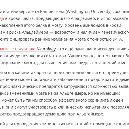
тета Университета Вашингтона (Washington University) сообщил
да
в крови, белка, предвещающего Альцгеймер, и использовать 
копления этого белка в мозгу. Уровень амилоидов в крови
рами риска Альцгеймера — возрастом и наличием генетическог
ентифицировать ранние изменения мозга с точностью 94 %.
ванные в журнале
, это ещё один шаг к исследованию 
Neurology
евания до появления симптомов. Удивительно, но тест может б
анирование мозга, для выявления амилоидных отложений в мозг
ться в кабинетах врачей через несколько лет, и его преимуще
и лечение сможет остановить заболевание и предотвратить дем
профилактических препаратов затрудняются сложностью выяв
щих изменениями мозга из-за Альцгеймера, но не имеющих
и может быть таким способом эффективного скрининга людей
 и они смогут участвовать в клинических испытаниях, позволяя
карство предотвращает деменцию при Альцгеймере.
ей для проведения клинических испытаний с помощью сканир