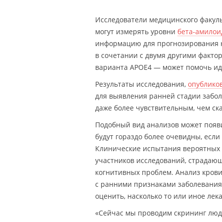
Исследователи медицинского факуль
могут измерять уровни
бета-амилои
информацию для прогнозирования на
в сочетании с двумя другими факто
варианта APOE4 — может помочь ид
Результаты исследования,
опублико
для выявления ранней стадии забол
даже более чувствительным, чем ск
Подобный вид анализов может появи
будут гораздо более очевидны, есл
Клинические испытания вероятных 
участников исследований, страдаю
когнитивных проблем. Анализ кров
с ранними признаками заболевания,
оценить, насколько то или иное ле
«Сейчас мы проводим скрининг люд