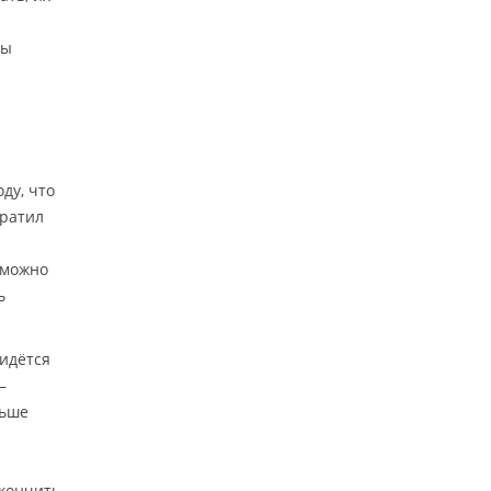
бы
ду, что
кратил
 можно
ь
идётся
—
льше
окончить