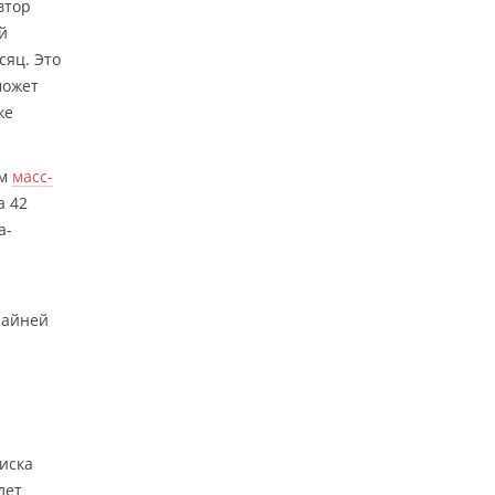
втор
й
сяц. Это
может
же
ем
масс-
а 42
а-
райней
иска
лет