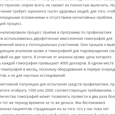
то терапия, скорее всего, не сможет их полностью вылечить. Но
чения требует скрининга тысяч здоровых людей, для того, что
илоидными отложениями и отсутствием когнитивных проблем,
щий процесс.
анализировали процесс приёма в программу по профилактике
ём использовалась двухфотонная эмиссионная томография для
енений мозга у потенциальных участников. Они пришли к выво
дующим анализом крови и томографией для подтверждения со
ий на две трети. В отличие от анализа крови, цена которого
ть каждой томографии превышает 4000 долларов. В одном месте
в томографий в месяц, поскольку оборудование в первую очеред
ов, а не для научных исследований.
имптомной популяции для испытания средств профилактики, пр
 итоге отобрать 1500 или 2000, соответствующих требованиям, 
личества томографий может позволить провести в два раза бо
и тот же период времени за те же деньги. Мы беспокоимся
лионах пациентов, страдающих из-за того, что у нас пока нет
 сможем провести испытания быстрее, это поможет быстрее п