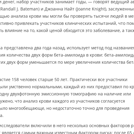
и денег, набор участников занимает годы, — говорят ведущий а
Randall J. Bateman) и Джоанна Найт (Joanne Knight), заслуженны
щью анализа крови мы могли бы проверять тысячи людей в ме
ктивно привлекать участников клинических испытаний, что по
ь влияние на то, какой ценой обходится это заболевание, а так
а представлена два года назад, использует метод под названи
ия количества двух форм бета-амилоида в крови: бета-амилоид
тих двух форм уменьшается по мере увеличения количества бет
стие 158 человек старше 50 лет. Практически все участники
были умственно нормальными, каждый из них предоставил по к
 одну двухфотонную эмиссионную томографию на наличие или
ужено, что анализ крови каждого из участников согласуется
 было многообещающе, но недостаточно точно для проведения
а.
 исследователи включили в него несколько основных факторов р
 является самым важным известным фактором риска; после 65 