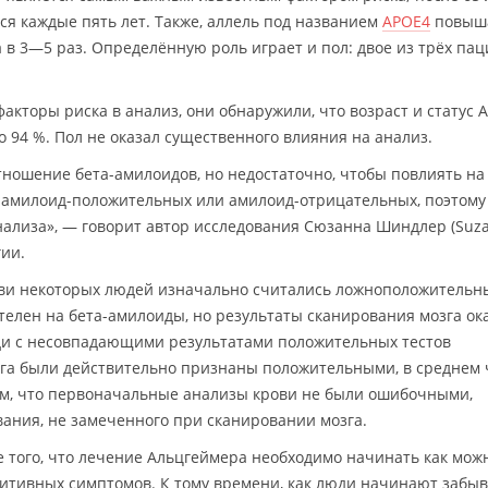
я каждые пять лет. Также, аллель под названием
APOE4
повыш
 в 3—5 раз. Определённую роль играет и пол: двое из трёх па
акторы риска в анализ, они обнаружили, что возраст и статус 
 94 %. Пол не оказал существенного влияния на анализ.
тношение бета-амилоидов, но недостаточно, чтобы повлиять на 
 амилоид-положительных или амилоид-отрицательных, поэтому
нализа», — говорит автор исследования Сюзанна Шиндлер (Suz
гии.
рови некоторых людей изначально считались ложноположительн
телен на бета-амилоиды, но результаты сканирования мозга ок
и с несовпадающими результатами положительных тестов
га были действительно признаны положительными, в среднем
 том, что первоначальные анализы крови не были ошибочными,
ания, не замеченного при сканировании мозга.
 того, что лечение Альцгеймера необходимо начинать как мож
нитивных симптомов. К тому времени, как люди начинают забыв