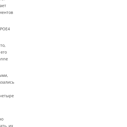
ает
циентов
APOE4
то,
 его
anne
ыми,
азались
 четыре
но
ать, их