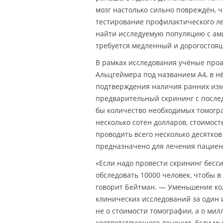
мозг настолько сильно повреждён, ч
тестирование профилактического ле
найти исследуемую популяцию с ам
требуется медленный и дорогостоя
В рамках исследования учёные про
Альцгеймера под названием A4, в н
подтверждения наличия ранних изм
предварительный скрининг с после
бы количество необходимых томограф
несколько сотен долларов, стоимос
проводить всего несколько десятко
предназначено для лечения пациент
«Если надо провести скрининг бесс
обследовать 10000 человек, чтобы в
говорит Бейтман. — Уменьшение ко
клинических исследований за один 
не о стоимости томографии, а о мил
соответствующего лечения. Если мы