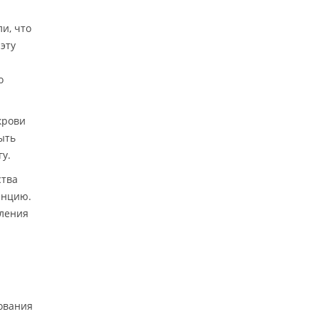
и, что
эту
о
крови
ыть
у.
ства
енцию.
ления
ования