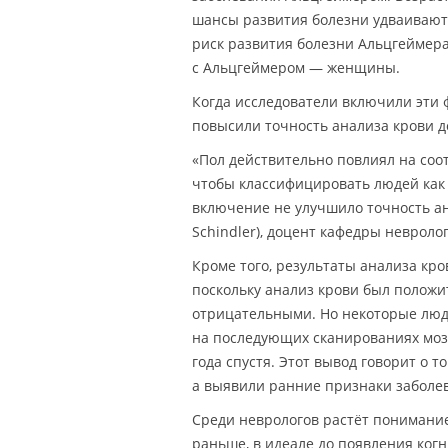
шансы развития болезни удваиваютс
риск развития болезни Альцгеймера
с Альцгеймером — женщины.
Когда исследователи включили эти ф
повысили точность анализа крови до
«Пол действительно повлиял на соо
чтобы классифицировать людей как
включение не улучшило точность а
Schindler), доцент кафедры невроло
Кроме того, результаты анализа к
поскольку анализ крови был положи
отрицательными. Но некоторые люд
на последующих сканированиях моз
года спустя. Этот вывод говорит о
а выявили ранние признаки заболев
Среди неврологов растёт понимание
раньше, в идеале до появления ког