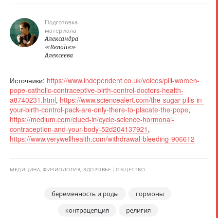
Подготовка
материала
Александра
«Renoire»
Алексеева
Источники:
https://www.independent.co.uk/voices/pill-women-
pope-catholic-contraceptive-birth-control-doctors-health-
a8740231.html
,
https://www.sciencealert.com/the-sugar-pills-in-
your-birth-control-pack-are-only-there-to-placate-the-pope
,
https://medium.com/clued-in/cycle-science-hormonal-
contraception-and-your-body-52d204137921
,
https://www.verywellhealth.com/withdrawal-bleeding-906612
МЕДИЦИНА, ФИЗИОЛОГИЯ, ЗДОРОВЬЕ
ОБЩЕСТВО
беременность и роды
гормоны
контрацепция
религия