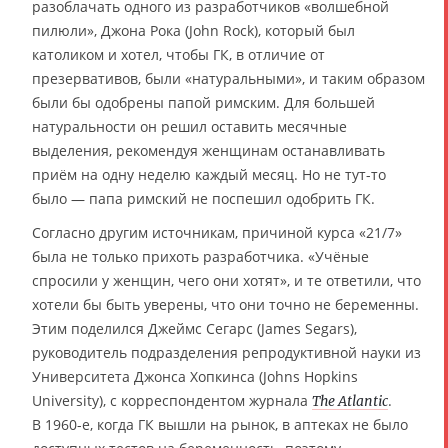
разоблачать одного из разработчиков «волшебной
пилюли», Джона Рока (John Rock), который был
католиком и хотел, чтобы ГК, в отличие от
презервативов, были «натуральными», и таким образом
были бы одобрены папой римским. Для большей
натуральности он решил оставить месячные
выделения, рекомендуя женщинам останавливать
приём на одну неделю каждый месяц. Но не тут-то
было — папа римский не поспешил одобрить ГК.
Согласно другим источникам, причиной курса «21/7»
была не только прихоть разработчика. «Учёные
спросили у женщин, чего они хотят», и те ответили, что
хотели бы быть уверены, что они точно не беременны.
Этим поделился Джеймс Сегарс (James Segars),
руководитель подразделения репродуктивной науки из
Университета Джонса Хопкинса (Johns Hopkins
University), с корреспондентом журнала
.
The Atlantic
В 1960-е, когда ГК вышли на рынок, в аптеках не было