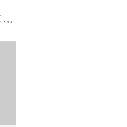
ца
, хотя
я