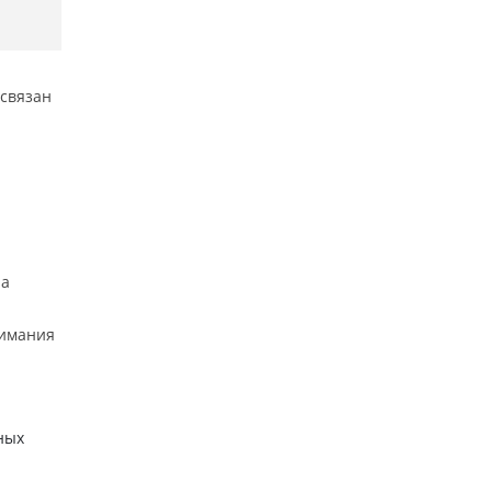
 связан
на
нимания
ных