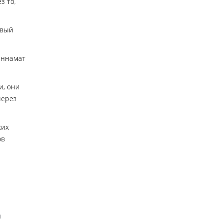
з то,
овый
иннамат
и, они
через
ких
ов
я