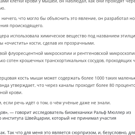
и клетки крови у мышей, он наблюдал, как они проходят чере
ью.
 ничего, что могло бы объяснить это явление, он разработал н
ения происходящего.
цера использовала химическое вещество под названием этилц
бы «очистить» кости, сделав их прозрачными.
вой флуоресцентной микроскопии и рентгеновской микроскопи
ько сотен крошечных транскортикальных сосудов, проходящих 
ерцовая кость мыши может содержать более 1000 таких малень
манда утверждает, что через каналы проходит более 80 процент
ной крови.
, если речь идёт о том, о чём учёные даже не знали.
удов», — говорит исследователь биомеханики Ральф Мюллер из
о института Швейцарии, который не принимал участия
к. Так что для меня это является сюрпризом, и, безусловно, дл