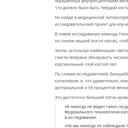
окрашенные флуоресцентными меткам
что должно было быть твёрдой кост
Не найдя в медицинской литературе
исследовательский проект для изуч
В новом исследовании команда Гюн
на голени мышей (кости лапок), что
Затем, используя комбинацию свето
смогли впервые обнаружить нескол
кортикальный слой костей лап.
По словам исследователей, большеб
капилляров, и, что удивительно, ко
артериальной и 59 процентов веноз
Это достаточно большой поток крови
«Я никогда не видел таких сос
Федерального технологическог
в исследовании.
«Но мы никогда не наблюдали та