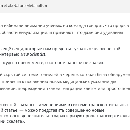
et al./Nature Metabolism
а избежали внимания учёных, но команда говорит, что прорыв
 области визуализации, и признают, что даже они удивлены
ь ещё вещи, которые нам предстоит узнать о человеческой
 интервью
.
New Scientist
осуды в новом месте, о котором раньше не знали».
 скрытой системе тоннелей в черепе, которая была обнаруже
т привести к появлению новых медицинских указаний для
леваний, повреждений тканей, миграции клеток или просто по
и костей связаны с изменениями в системе транскортикальных
оей статье, — можно представить совершенно новые
и, которые дополнительно характеризуют роль транскортикаль
ии скелета».