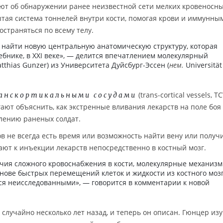
ют об обнаружении ранее неизвестной сети мелких кровеносн
рытая система тоннелей внутри кости, помогая крови и иммунны
страняться по всему телу.
найти новую центральную анатомическую структуру, которая
ебнике, в XXI веке», — делится впечатлением молекулярный
thias Gunzer) из Университета Дуйсбург-Эссен (
нем.
Universität
(trans-cortical vessels, T
анскортикальными сосудами
ают объяснить, как экстренные вливания лекарств на поле боя
лению раненых солдат.
в не всегда есть время или возможность найти вену или получ
гают к инъекции лекарств непосредственно в костный мозг.
ичия сложного кровоснабжения в кости, молекулярные механиз
снове быстрых перемещений клеток и жидкости из костного моз
ся неисследованными», — говорится в комментарии к новой
случайно несколько лет назад, и теперь он описан. Гюнцер из