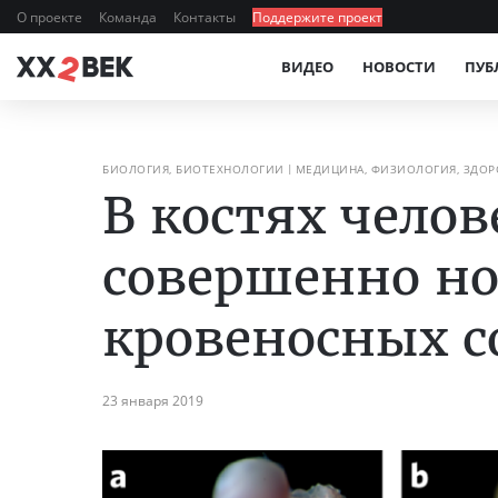
О проекте
Команда
Контакты
Поддержите проект
ВИДЕО
НОВОСТИ
ПУБ
БИОЛОГИЯ, БИОТЕХНОЛОГИИ
МЕДИЦИНА, ФИЗИОЛОГИЯ, ЗДОР
В костях чело
совершенно н
кровеносных с
23 января 2019