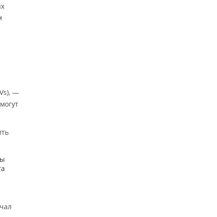
ых
м
CVs), —
 могут
ить
мы
га
учал