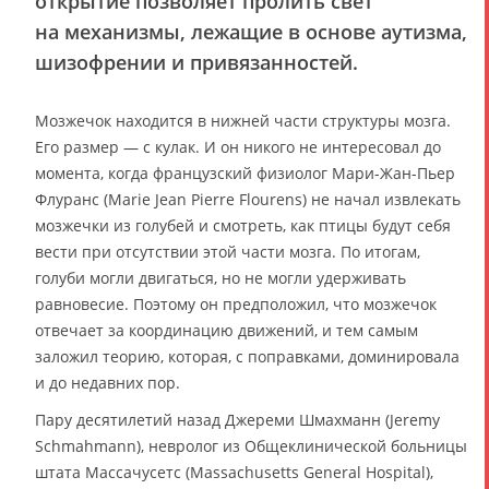
открытие позволяет пролить свет
на механизмы, лежащие в основе аутизма,
шизофрении и привязанностей.
Мозжечок находится в нижней части структуры мозга.
Его размер — с кулак. И он никого не интересовал до
момента, когда французский физиолог Мари-Жан-Пьер
Флуранс (Marie Jean Pierre Flourens) не начал извлекать
мозжечки из голубей и смотреть, как птицы будут себя
вести при отсутствии этой части мозга. По итогам,
голуби могли двигаться, но не могли удерживать
равновесие. Поэтому он предположил, что мозжечок
отвечает за координацию движений, и тем самым
заложил теорию, которая, с поправками, доминировала
и до недавних пор.
Пару десятилетий назад Джереми Шмахманн (Jeremy
Schmahmann), невролог из Общеклинической больницы
штата Массачусетс (Massachusetts General Hospital),