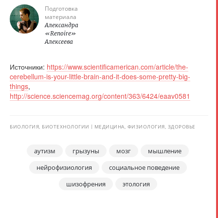
Подготовка
материала
Александра
«Renoire»
Алексеева
Источники:
https://www.scientificamerican.com/article/the-
cerebellum-is-your-little-brain-and-it-does-some-pretty-big-
things
,
http://science.sciencemag.org/content/363/6424/eaav0581
БИОЛОГИЯ, БИОТЕХНОЛОГИИ
МЕДИЦИНА, ФИЗИОЛОГИЯ, ЗДОРОВЬЕ
аутизм
грызуны
мозг
мышление
нейрофизиология
социальное поведение
шизофрения
этология