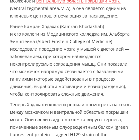
мозжечок и
вентральную область покрышки мозга
(ventral tegmental area, VTA), а она является одним из
ключевых центров, отвечающих за наслаждение.
Ранее Камран Ходахах (Kamran Khodakhah)
и его коллеги из Медицинского колледжа им. Альберта
Эйнштейна (Albert Einstein College of Medicine)
исследовали поведение мозга у мышей с дистонией —
заболеванием, при котором наблюдаются
неконтролируемые сокращения мышц. Они показали,
что мозжечок напрямую связывается с базальными
ганглиями (которые задействованы в процессах
движения, выработки мотивации и вознаграждения),
чтобы контролировать сложные движения.
Теперь Ходахах и коллеги решили посмотреть на связь
между мозжечком и вентральной областью покрышки
мозга. Они ввели в ядра мозжечка вирусы герпеса,
помеченные зелёным флуоресцентным белком (green
fluorescent protein—tagged H129 strain of the