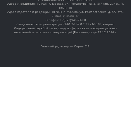
Адрес учредителя: 107031 г. Москва, ул. Рождественка, д. 5/7 стр. 2, пом. V,
комн. 18
Адрес издателя и редакции: 107031 г. Москва, ул. Рождественка, д. 5/7 стр.
2, пом. V, комн. 18
Телефон: +7(977)948-21-08
Свидетельство о регистрации СМИ ЭЛ № ФС 77 - 68048, выдано
Федеральной службой по надзору в сфере связи, информационных
технологий и массовых коммуникаций (Роскомнадзор) 13.12.2016 г.
Главный редактор — Сыров С.В.