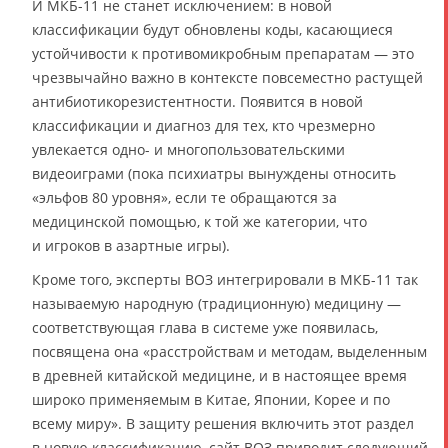
И МКБ-11 не станет исключением: в новой
классификации будут обновлены коды, касающиеся
устойчивости к противомикробным препаратам — это
чрезвычайно важно в контексте повсеместно растущей
антибиотикорезистентности. Появится в новой
классификации и диагноз для тех, кто чрезмерно
увлекается одно- и многопользовательскими
видеоиграми (пока психиатры вынуждены относить
«эльфов 80 уровня», если те обращаются за
медицинской помощью, к той же категории, что
и игроков в азартные игры).
Кроме того, эксперты ВОЗ интегрировали в МКБ-11 так
называемую народную (традиционную) медицину —
соответствующая глава в системе уже появилась,
посвящена она «расстройствам и методам, выделенным
в древней китайской медицине, и в настоящее время
широко применяемым в Китае, Японии, Корее и по
всему миру». В защиту решения включить этот раздел
в новую классификацию, сайт ВОЗ приводит следующий