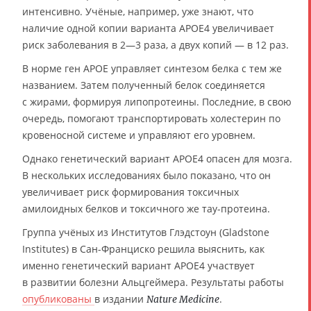
интенсивно. Учёные, например, уже знают, что
наличие одной копии варианта APOE4 увеличивает
риск заболевания в 2—3 раза, а двух копий — в 12 раз.
В норме ген APOE управляет синтезом белка с тем же
названием. Затем полученный белок соединяется
с жирами, формируя липопротеины. Последние, в свою
очередь, помогают транспортировать холестерин по
кровеносной системе и управляют его уровнем.
Однако генетический вариант APOE4 опасен для мозга.
В нескольких исследованиях было показано, что он
увеличивает риск формирования токсичных
амилоидных белков и токсичного же тау-протеина.
Группа учёных из Институтов Глэдстоун (Gladstone
Institutes) в Сан-Франциско решила выяснить, как
именно генетический вариант APOE4 участвует
в развитии болезни Альцгеймера. Результаты работы
опубликованы
в издании
.
Nature Medicine