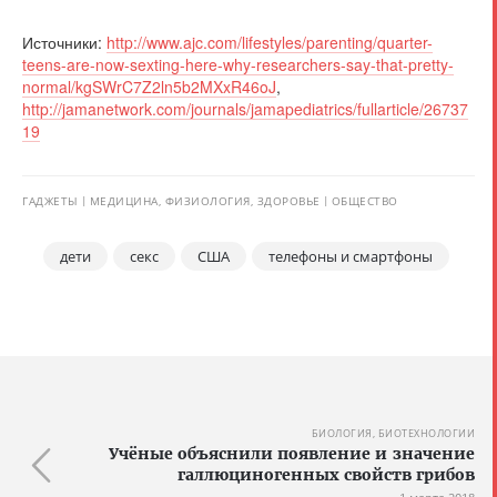
Источники:
http://www.ajc.com/lifestyles/parenting/quarter-
teens-are-now-sexting-here-why-researchers-say-that-pretty-
normal/kgSWrC7Z2ln5b2MXxR46oJ
,
http://jamanetwork.com/journals/jamapediatrics/fullarticle/26737
19
ГАДЖЕТЫ
МЕДИЦИНА, ФИЗИОЛОГИЯ, ЗДОРОВЬЕ
ОБЩЕСТВО
дети
секс
США
телефоны и смартфоны
БИОЛОГИЯ, БИОТЕХНОЛОГИИ
Учёные объяснили появление и значение
галлюциногенных свойств грибов