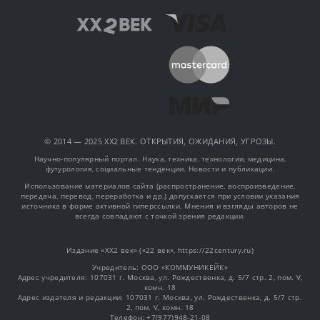
© 2014 — 2025 XX2 ВЕК. ОТКРЫТИЯ, ОЖИДАНИЯ, УГРОЗЫ.
Научно-популярный портал. Наука, техника, технологии, медицина,
футурология, социальные тенденции. Новости и публикации.
Использование материалов сайта (распространение, воспроизведение,
передача, перевод, переработка и др.) допускается при условии указания
источника в форме активной гиперссылки. Мнения и взгляды авторов не
всегда совпадают с точкой зрения редакции.
Издание «XX2 век» («22 век», https://22century.ru)
Учредитель: OOO «КОММУНИКЕЙК»
Адрес учредителя: 107031 г. Москва, ул. Рождественка, д. 5/7 стр. 2, пом. V,
комн. 18
Адрес издателя и редакции: 107031 г. Москва, ул. Рождественка, д. 5/7 стр.
2, пом. V, комн. 18
Телефон: +7(977)948-21-08