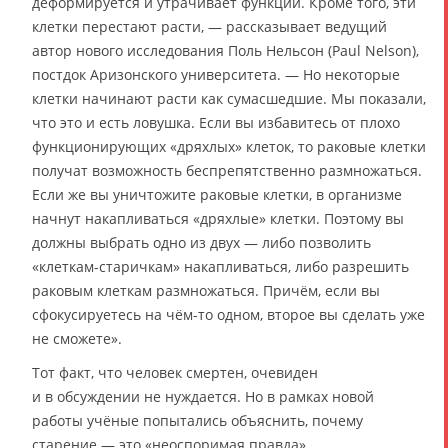
деформируется и утрачивает функции. Кроме того, эти
клетки перестают расти, — рассказывает ведущий
автор нового исследования Поль Нельсон (Paul Nelson),
постдок Аризонского университета. — Но некоторые
клетки начинают расти как сумасшедшие. Мы показали,
что это и есть ловушка. Если вы избавитесь от плохо
функционирующих «дряхлых» клеток, то раковые клетки
получат возможность беспрепятственно размножаться.
Если же вы уничтожите раковые клетки, в организме
начнут накапливаться «дряхлые» клетки. Поэтому вы
должны выбрать одно из двух — либо позволить
«клеткам-старичкам» накапливаться, либо разрешить
раковым клеткам размножаться. Причём, если вы
сфокусируетесь на чём-то одном, второе вы сделать уже
не сможете».
Тот факт, что человек смертен, очевиден
и в обсуждении не нуждается. Но в рамках новой
работы учёные попытались объяснить, почему
старение — это «неоспоримая правда»