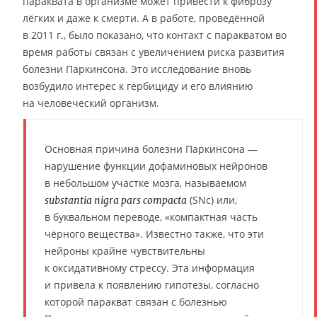
параквата в организме может привести к фиброзу
лёгких и даже к смерти. А в работе, проведённой
в 2011 г., было показано, что контакт с паракватом во
время работы связан с увеличением риска развития
болезни Паркинсона. Это исследование вновь
возбудило интерес к гербициду и его влиянию
на человеческий организм.
Основная причина болезни Паркинсона —
нарушение функции дофаминовых нейронов
в небольшом участке мозга, называемом
(SNc) или,
substantia nigra pars compacta
в буквальном переводе, «компактная часть
чёрного вещества». Известно также, что эти
нейроны крайне чувствительны
к оксидативному стрессу. Эта информация
и привела к появлению гипотезы, согласно
которой паракват связан с болезнью