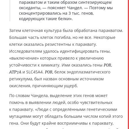
паракватом и таким образом синтезирующем
оксиданты, — поясняет Чандел. — Поэтому мы
сконцентрировались на 3 тыс. генов,
кодирующих такие белки».
Затем клеточная культура была обработана паракватом.
Большая часть клеток погибла, но не все. Некоторые
клетки оказались резистентны к параквату.
Исследователям удалось идентифицировать гены,
«выключение» которых привело к увеличению
устойчивости к химикату. Ими оказались гены
,
POR
и SLC45A4.
, белок эндоплазматического
ATP7A
POR
ретикулума, был назван основным источником
окисления, причиняющим ущерб.
По словам Чандела, выделение этих генов может
помочь в выявлении людей, особо чувствительных
к параквату. «Люди с определёнными генетическими
мутациями могут обладать большим числом копий этого
гена. Они будут крайне восприимчивы к параквату,