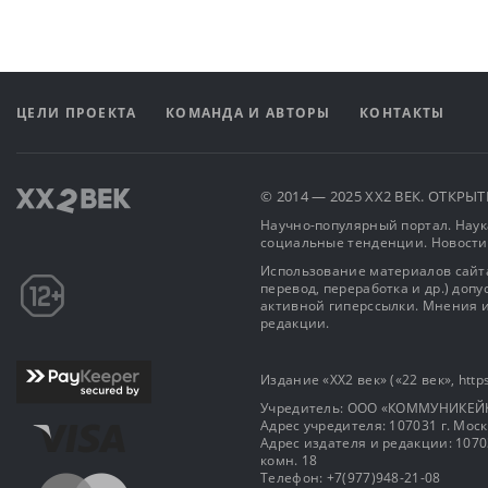
ЦЕЛИ ПРОЕКТА
КОМАНДА И АВТОРЫ
КОНТАКТЫ
© 2014 — 2025 XX2 ВЕК. ОТКР
Научно-популярный портал. Наука
социальные тенденции. Новости
Использование материалов сайта
перевод, переработка и др.) доп
активной гиперссылки. Мнения и
редакции.
Издание «XX2 век» («22 век», https
Учредитель: OOO «КОММУНИКЕЙ
Адрес учредителя: 107031 г. Москва
Адрес издателя и редакции: 107031 
комн. 18
Телефон: +7(977)948-21-08