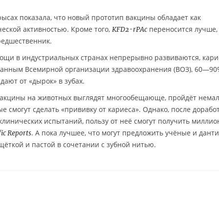
ысах показала, что новый прототип вакцины обладает как
ческой активностью. Кроме того,
переносится лучше,
KFD2-rPAc
предшественник.
мощи в индустриальных странах непрерывно развиваются, кари
 данным Всемирной организации здравоохранения (ВОЗ), 60—90
дают от «дырок» в зубах.
вакцины на животных выглядят многообещающе, пройдёт нема
е смогут сделать «прививку от кариеса». Однако, после дорабо
линических испытаний, пользу от неё смогут получить милли
. А пока лучшее, что могут предложить учёные и дант
fic Reports
щёткой и пастой в сочетании с зубной нитью.