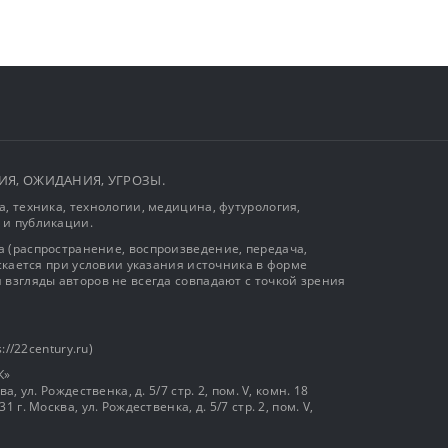
ЫТИЯ, ОЖИДАНИЯ, УГРОЗЫ.
, техника, технологии, медицина, футурология,
 и публикации.
 (распространение, воспроизведение, передача,
ускается при условии указания источника в форме
 взгляды авторов не всегда совпадают с точкой зрения
://22century.ru)
К»
, ул. Рождественка, д. 5/7 стр. 2, пом. V, комн. 18
г. Москва, ул. Рождественка, д. 5/7 стр. 2, пом. V,