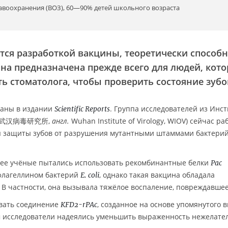
воохранения (ВОЗ), 60—90% детей школьного возраста
ся разработкой вакцины, теоретически способ
ина предназначена прежде всего для людей, кот
ь стоматолога, чтобы проверить состояние зубо
ваны в издании
. Группа исследователей из Инст
Scientific Reports
рад. 武汉病毒研究所,
англ.
Wuhan Institute of Virology, WIOV) сейчас ра
я защиты зубов от разрушения мутантными штаммами бактерий
анее учёные пытались использовать рекомбинантные белки
Pac
флагеллином бактерий
, однако такая вакцина обладала
E. coli
В частности, она вызывала тяжёлое воспаление, повреждавшее
вать соединение
, созданное на основе упомянутого 
KFD2-rPAc
ом исследователи надеялись уменьшить выраженность нежелате