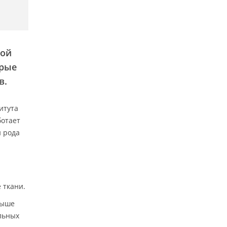
ной
орые
в.
итута
ботает
 рода
 ткани.
выше
льных