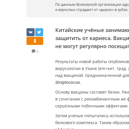
По данным Всемирной организации здра
и взрослых страдают от «дырок» в зубах.
Китайские учёные занимают
защитить от кариеса. Вакц
не могут регулярно посещат
0
Результаты новой работы опублико
вирусологии в Ухане (em>кит. т
над вакциной, предназначенной дл
.
Streptococcus
Основу вакцины составят белки. Р
в сочетании с рекомбинантным же 
серьёзными побочными эффектами. 
Затем учёные попытались использо
белкового комплекса. Таким образ