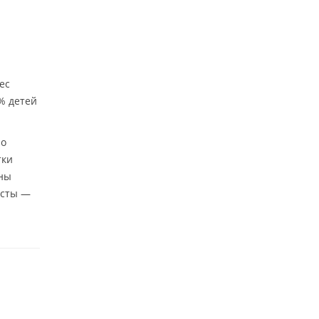
ес
% детей
ло
тки
оны
исты —