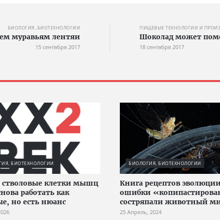
БИОЛОГИЯ, БИОТЕХНОЛОГИИ
ПИЩЕВЫЕ ТЕХНОЛОГИИ И ПРОИ
чем муравьям лентяи
Шоколад может помо
15 сентября 2017
18 сентября 2017
ГИЯ, БИОТЕХНОЛОГИИ
БИОЛОГИЯ, БИОТЕХНОЛОГИИ
 стволовые клетки мышц
Книга рецептов эволюции
снова работать как
ошибки «копипастиров
е, но есть нюанс
состряпали животный м
2026
25 Апрель, 2024