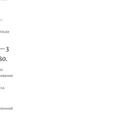
 —
titute
2—3
80.
но
азвание
са.
еленной