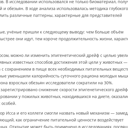
ов. В исследовании использовался не только биоматериал, пол
 и обезьян. В ходе анализа использовалась методика глубокого
лить различные паттерны, характерные для представителей
е, учёные пришли к следующему выводу: чем больше объём
ыстрее они идут, тем короче продолжительность жизни, харак
осом, можно ли изменить эпигенетический дрейф с целью увел
ивных известных способов достижения этой цели у животных —
 с сохранением в пище всех необходимых питательных вещест
чёные уменьшили калорийность суточного рациона молодых мыш
она взрослых обезьян исследователи сократили на 30%.
 зарегистрировано снижение скорости эпигенетического дрейф
ровании у пожилых животных, находившихся на диете, оказали
 особей.
ор Исса и его коллеги смогли назвать новый механизм — заме
яющий, как ограничение питательной ценности воздействует
ных. Открытие может быть применено в исследованиях, посвя