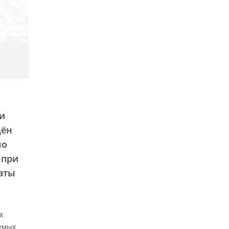
и
щён
но
 при
таты
х
яемых