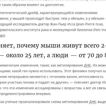
 таким образом влияют на долголетие.
 эпигенетический дрейф, характеризующийся изменениями
ени, у мышей происходит быстрее, чем у обезьян, а у обезьян
дущий исследователь доктор Жан-Пьер Исса (Jean-Pierre Issa),
овательского института рака и молекулярной биологии (Fels Ins
gy).
сняет, почему мыши живут всего 
— около 25 лет, а люди — от 70 до 
имические изменения, такие, как метилирование
ДНК
. Их мож
ющими, какой ген нужно использовать. Этот феномен получил н
ания непрерывно меняются с течением жизни, интенсивность
их участках генома и падает на других», — поясняет доктор Ис
 что эти изменения ассоциированы с возрастом, а вот их связь
 продемонстрирована впервые.
, как учёные проанализировали схемы метилирования
ДНК
, выд