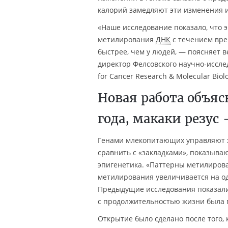
калорий замедляют эти изменения и
«Наше исследование показало, что
метилирования
ДНК
с течением врем
быстрее, чем у людей, — поясняет ве
директор Фелсовского научно-исслед
for Cancer Research & Molecular Biolo
Новая работа объя
года, макаки резус 
Генами млекопитающих управляют х
сравнить с «закладками», показыва
эпигенетика. «Паттерны метилиров
метилирования увеличивается на одн
Предыдущие исследования показали,
с продолжительностью жизни была
Открытие было сделано после того