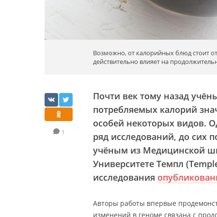
Возможно, от калорийных блюд стоит о
действительно влияет на продолжитель
Почти век тому назад учён
потребляемых калорий зна
особей некоторых видов. О
1
ряд исследований, до сих п
учёным из Медицинской шко
Университете Темпл (Temple
исследования
опубликова
Авторы работы впервые продемонст
изменений в геноме связана с прод