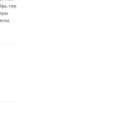
йфа, тем
торы
ески,