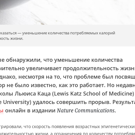
тказаться — уменьшение количества потребляемых калорий
ность жизни.
ые обнаружили, что уменьшение количества
чительно увеличивает продолжительность жизн
днако, несмотря на то, что проблеме был посвя
ор не было известно, как это работает. Но недав
лы Льюиса Каца (Lewis Katz School of Medicine)
 University) удалось совершить прорыв. Резуль
ны
онлайн в издании
.
Nature Communications
рировали, что скорость появления возрастных эпигенетически
олжительностью жизни, а ограничения по количеству потребл