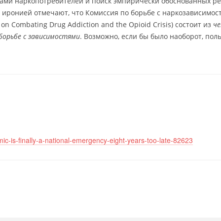
вами наркопотребителей и поиск эмпирически обоснованных р
 иронией отмечают, что Комиссия по борьбе с наркозависимос
n Combating Drug Addiction and the Opioid Crisis) состоит из
ч
борьбе с зависимостями
. Возможно, если бы было наоборот, пол
mic-is-finally-a-national-emergency-eight-years-too-late-82623