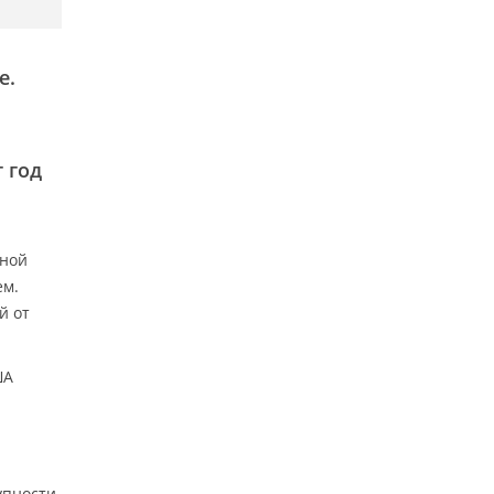
е.
 год
ьной
ем.
й от
ША
упности