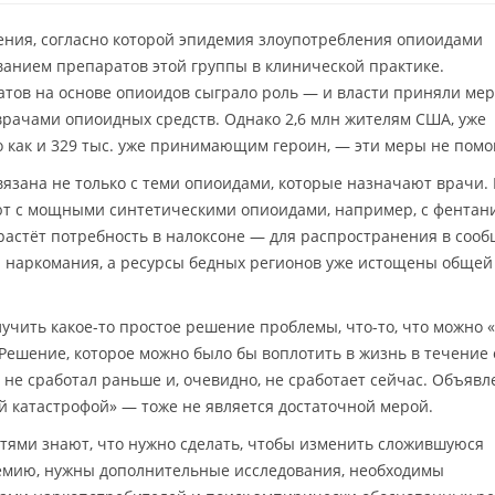
ения, согласно которой эпидемия злоупотребления опиоидами
анием препаратов этой группы в клинической практике.
тов на основе опиоидов сыграло роль — и власти приняли ме
ачами опиоидных средств. Однако 2,6 млн жителям США, уже
как и 329 тыс. уже принимающим героин, — эти меры не помог
 связана не только с теми опиоидами, которые назначают врачи.
ают с мощными синтетическими опиоидами, например, с фентан
растёт потребность в налоксоне — для распространения в сооб
а наркомания, а ресурсы бедных регионов уже истощены общей
учить какое-то простое решение проблемы, что-то, что можно 
 Решение, которое можно было бы воплотить в жизнь в течение
 не сработал раньше и, очевидно, не сработает сейчас. Объяв
 катастрофой» — тоже не является достаточной мерой.
тями знают, что нужно сделать, чтобы изменить сложившуюся
демию, нужны дополнительные исследования, необходимы