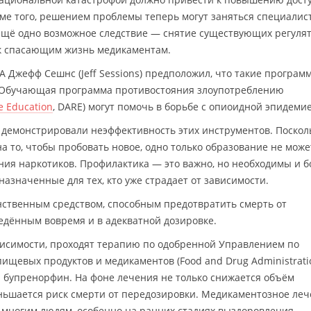
ме того, решением проблемы теперь могут заняться специалис
щё одно возможное следствие — снятие существующих регуля
к спасающим жизнь медикаментам.
 Джефф Сешнс (Jeff Sessions) предположил, что такие програм
и «Обучающая программа противостояния злоупотреблению
e Education
, DARE) могут помочь в борьбе с опиоидной эпидеми
 демонстрировали неэффективность этих инструментов. Поскол
 то, чтобы пробовать новое, одно только образование не може
ния наркотиков. Профилактика — это важно, но необходимы и б
значенные для тех, кто уже страдает от зависимости.
динственным средством, способным предотвратить смерть от
едённым вовремя и в адекватной дозировке.
висимости, проходят терапию по одобренной Управлением по
ищевых продуктов и медикаментов (Food and Drug Administratio
 бупренорфин. На фоне лечения не только снижается объём
ньшается риск смерти от передозировки. Медикаментозное ле
 многим людям, особенно на ранних стадиях выздоровления —