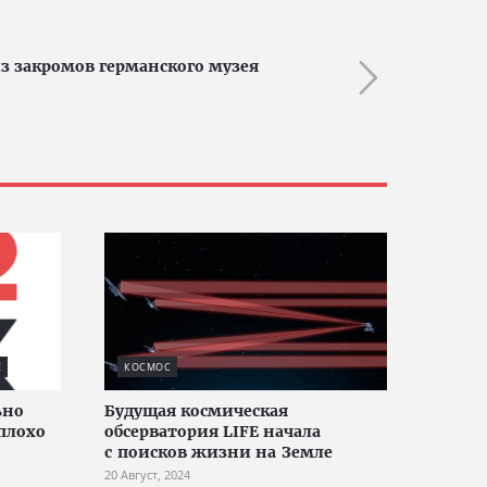
з закромов германского музея
Е
КОСМОС
ьно
Будущая космическая
плохо
обсерватория LIFE начала
с поисков жизни на Земле
20 Август, 2024