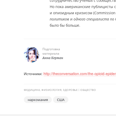
сотрудничество учёных с сообщест
Но пока американские публицисты с
и опиоидным кризисом (Commission o
политиков
и
одного специалиста по 
было бы больше.
Подготовка
материала
Анна Керман
Источники:
http://theconversation.com/the-opioid-epide
МЕДИЦИНА, ФИЗИОЛОГИЯ, ЗДОРОВЬЕ
ОБЩЕСТВО
наркомания
США