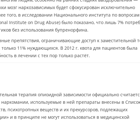
жки мозг наркозависимых будет сфокусирован исключительно
лее того, в исследовании Национального института по вопросам
nal Institute on Drug Abuse) было показано, что лишь 7% потре
отиков без использования бупренорфина.
зные препятствия, ограничивающие доступ к заместительной т
и только 11% нуждающихся. В 2012 г. квота для пациентов была
ность в лечении с тех пор только растёт.
ительная терапия опиоидной зависимости официально считаетс
 наркомании, используемые в ней препараты внесены в Списо
ств, психотропных веществ и их прекурсоров, подлежащих
ии» и в принципе не могут использоваться в медицинской