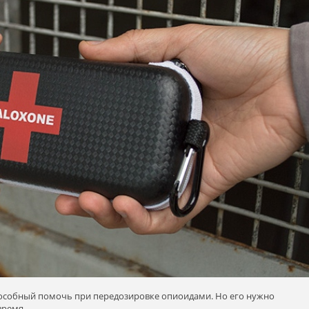
особный помочь при передозировке опиоидами. Но его нужно
время.