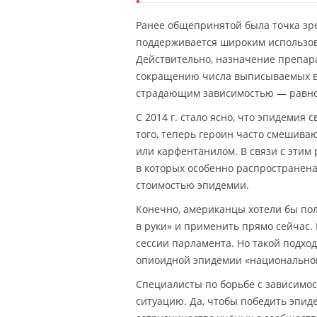
Ранее общепринятой была точка зр
поддерживается широким использов
Действительно, назначение препара
сокращению числа выписываемых вр
страдающим зависимостью — равно 
С 2014 г. стало ясно, что эпидемия
того, теперь героин часто смешив
или карфентанилом. В связи с этим 
в которых особенно распространен
стоимостью эпидемии.
Конечно, американцы хотели бы пол
в руки» и применить прямо сейчас.
сессии парламента. Но такой подход
опиоидной эпидемии «национальной
Специалисты по борьбе с зависимос
ситуацию. Да, чтобы победить эпи