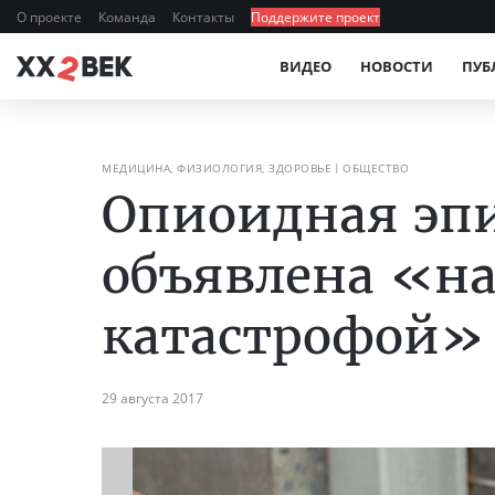
О проекте
Команда
Контакты
Поддержите проект
ВИДЕО
НОВОСТИ
ПУБ
МЕДИЦИНА, ФИЗИОЛОГИЯ, ЗДОРОВЬЕ
ОБЩЕСТВО
Опиоидная эп
объявлена «н
катастрофой»
29 августа 2017