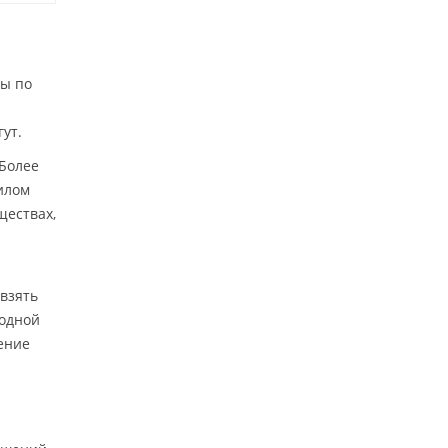
ры по
ут.
 Более
илом
ществах,
«взять
 одной
ление