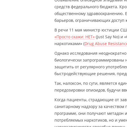
средств федерального бюджета. Кро
общественному здравоохранению. Е
барьеров, ограничивающих доступ 
В речи 11 мая министр юстиции США
«Просто скажи: НЕТ»
(Just Say No) 
наркотиками» (
Drug Abuse Resistanc
Однако исследования неоднократно
биологически запрограммированы на
защитить от регулярного употребле
быстродействующие решения, предна
Так, налоксон, по сути, является е
передозировки опиоидов, будучи вв
Когда пациенты, страдающие от за
санитарному надзору за качеством п
программе, они получают метадон и
потребляемых наркотиков, но и уме
наркозависимости способно помочь