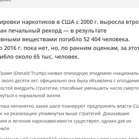
ировки наркотиков в США с 2000 г. выросла втро
ван печальный рекорд — в результате
вными веществами погибло 52 404 человека.
2016 г. пока нет, но, по ранним оценкам, за этот
ибло около 65 тыс. человек.
 Трамп (Donald Trump) назвал опиоидную эпидемию «национал
 около десяти лет, официально она была объявлена с опоздани
остей внедрить стратегии, способные уменьшить число смерте
нуться к нормальной жизни.
 пока непонятно, какие шаги планируют предпринять власти С
ен на реализацию упомянутых выше стратегий. Доказавшие
ки и лечения наркозависимости существуют, однако для их
ньги.
ациональной катастрофой должно привести к повышению дост