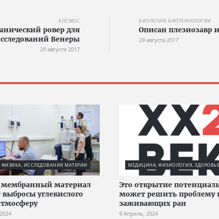
КОСМОС
БИОЛОГИЯ, БИОТЕХНОЛОГИИ
анический ровер для
Описан плезиозавр и
сследований Венеры
29 августа 2017
29 августа 2017
 ФИЗИКА, ИССЛЕДОВАНИЯ МАТЕРИИ
МЕДИЦИНА, ФИЗИОЛОГИЯ, ЗДОРОВЬ
 мембранный материал
Это открытие потенциал
 выбросы углекислого
может решить проблему 
 атмосферу
заживающих ран
 2024
9 Апрель, 2024