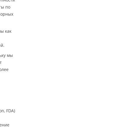
ты по
торных
мы как
ей.
ьку мы
т
олее
n, FDA)
чение