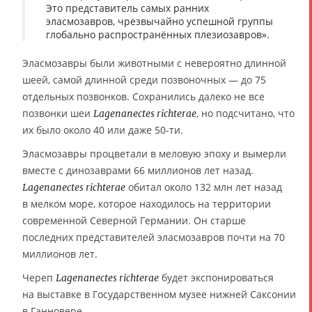
Это представитель самых ранних
эласмозавров, чрезвычайно успешной группы
глобально распространённых плезиозавров».
Эласмозавры были животными с невероятно длинной
шеей, самой длинной среди позвоночных — до 75
отдельных позвонков. Сохранились далеко не все
позвонки шеи
, но подсчитано, что
Lagenanectes richterae
их было около 40 или даже 50-ти.
Эласмозавры процветали в меловую эпоху и вымерли
вместе с динозаврами 66 миллионов лет назад.
обитал около 132 млн лет назад
Lagenanectes richterae
в мелком море, которое находилось на территории
современной Северной Германии. Он старше
последних представителей эласмозавров почти на 70
миллионов лет.
Череп
будет экспонироваться
Lagenanectes richterae
на выставке в Государственном музее нижней Саксонии
в Ганновере.