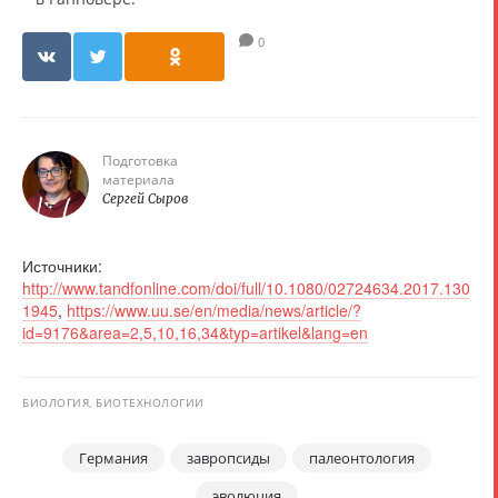
0
Подготовка
материала
Сергей Сыров
Источники:
http://www.tandfonline.com/doi/full/10.1080/02724634.2017.130
1945
,
https://www.uu.se/en/media/news/article/?
id=9176&area=2,5,10,16,34&typ=artikel&lang=en
БИОЛОГИЯ, БИОТЕХНОЛОГИИ
Германия
завропсиды
палеонтология
эволюция