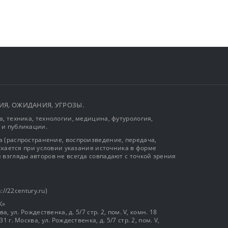
ЫТИЯ, ОЖИДАНИЯ, УГРОЗЫ.
, техника, технологии, медицина, футурология,
 и публикации.
 (распространение, воспроизведение, передача,
ускается при условии указания источника в форме
 взгляды авторов не всегда совпадают с точкой зрения
://22century.ru)
К»
, ул. Рождественка, д. 5/7 стр. 2, пом. V, комн. 18
г. Москва, ул. Рождественка, д. 5/7 стр. 2, пом. V,