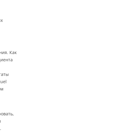
ых
ния. Как
циента
таты
uel
ом
овать,
ы
.