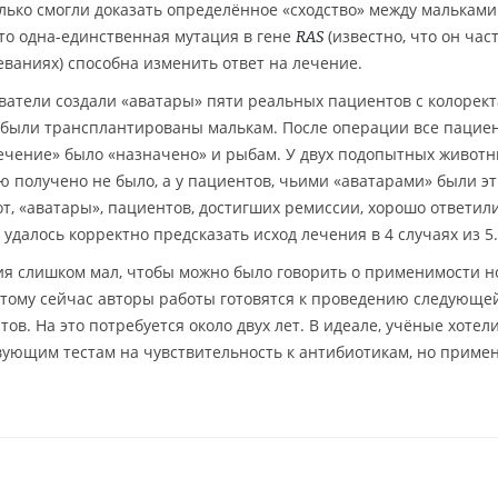
олько смогли доказать определённое «сходство» между мальками
то одна-единственная мутация в гене
(известно, что он час
RAS
еваниях) способна изменить ответ на лечение.
ватели создали «аватары» пяти реальных пациентов с колорек
и были трансплантированы малькам. После операции все пацие
ечение» было «назначено» и рыбам. У двух подопытных живот
ю получено не было, а у пациентов, чьими «аватарами» были э
т, «аватары», пациентов, достигших ремиссии, хорошо ответил
удалось корректно предсказать исход лечения в 4 случаях из 5.
ия слишком мал, чтобы можно было говорить о применимости н
этому сейчас авторы работы готовятся к проведению следующе
ов. На это потребуется около двух лет. В идеале, учёные хотел
вующим тестам на чувствительность к антибиотикам, но прим