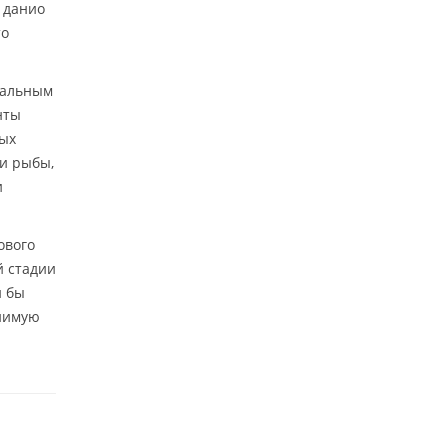
 данио
то
тальным
нты
ных
ти рыбы,
и
ового
й стадии
и бы
енимую