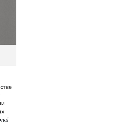
естве
х
чи
ых
onal