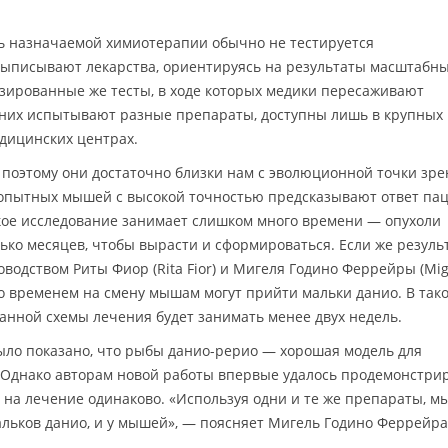
ь назначаемой химиотерапии обычно не тестируется
выписывают лекарства, ориентируясь на результаты масштабн
зированные же тесты, в ходе которых медики пересаживают
 них испытывают разные препараты, доступны лишь в крупных
дицинских центрах.
оэтому они достаточно близки нам с эволюционной точки зре
допытных мышей с высокой точностью предсказывают ответ па
кое исследование занимает слишком много времени — опухоли
ько месяцев, чтобы вырасти и сформироваться. Если же резуль
водством Риты Фиор (Rita Fior) и Мигеля Годино Феррейры (Mig
о со временем на смену мышам могут прийти мальки данио. В так
нной схемы лечения будет занимать менее двух недель.
ыло показано, что рыбы данио-рерио — хорошая модель для
 Однако авторам новой работы впервые удалось продемонстрир
на лечение одинаково. «Используя одни и те же препараты, м
альков данио, и у мышей», — поясняет Мигель Годино Феррейра