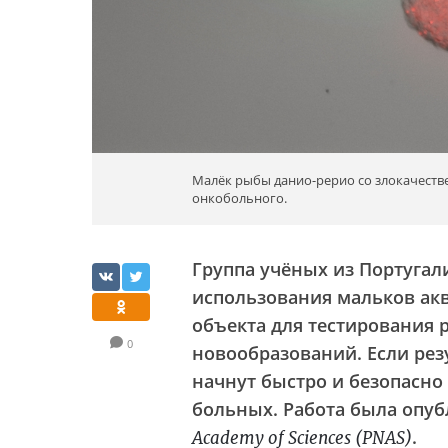
Малёк рыбы данио-рерио со злокачеств
онкобольного.
Группа учёных из Португа
использования мальков ак
объекта для тестирования 
0
новообразований. Если рез
начнут быстро и безопасн
больных. Работа была опу
.
Academy of Sciences (PNAS)