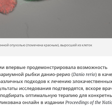
енной опухолью (помечена красным), выросшей из клеток
лии впервые продемонстрировала возможность
вариумной рыбки данио-рерио (
) в кач
Danio rerio
различных подходов к лечению злокачественны
ультаты исследования подтвердятся, вскоре вра
о подбирать оптимальную терапию для конкретн
бликована онлайн в издании
Proceedings of the Nati