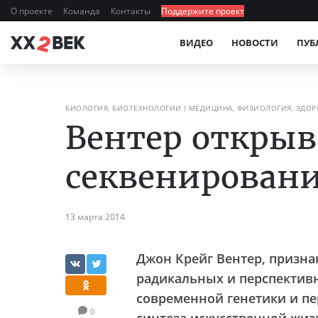
О проекте
Команда
Контакты
Поддержите проект
ВИДЕО
НОВОСТИ
ПУБ
БИОЛОГИЯ, БИОТЕХНОЛОГИИ
МЕДИЦИНА, ФИЗИОЛОГИЯ, ЗДОР
Вентер открыв
секвенировани
13 марта 2014
Джон Крейг Вентер
, призн
радикальных и перспектив
современной генетики и пе
0