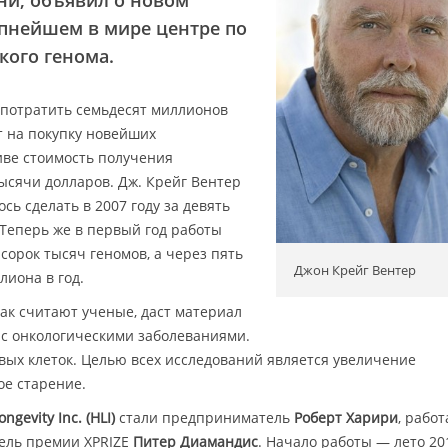
ни, объявил о новом
пнейшем в мире центре по
кого генома.
 потратить семьдесят миллионов
т на покупку новейших
ве стоимость получения
тысячи долларов. Дж. Крейг Вентер
сь сделать в 2007 году за девять
 Теперь же в первый год работы
сорок тысяч геномов, а через пять
Джон Крейг Вентер
лиона в год.
как считают ученые, даст материал
 с онкологическими заболеваниями.
вых клеток. Целью всех исследований является увеличение
ое старение.
gevity Inc. (HLI)
стали предприниматель
Роберт Харири
, рабо
тель премии XPRIZE
Питер Диамандис
. Начало работы — лето 201