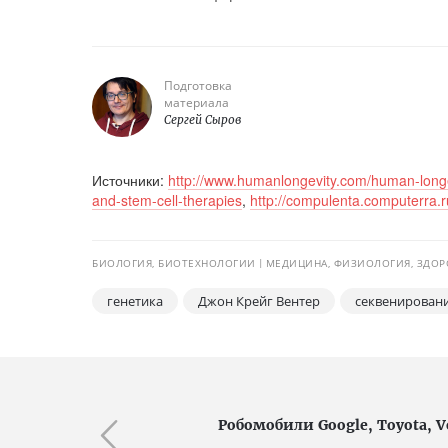
Подготовка
материала
Сергей Сыров
Источники:
http://www.humanlongevity.com/human-longe
and-stem-cell-therapies
,
http://compulenta.computerra.
БИОЛОГИЯ, БИОТЕХНОЛОГИИ
МЕДИЦИНА, ФИЗИОЛОГИЯ, ЗДОР
генетика
Джон Крейг Вентер
секвенирован
Робомобили Google, Toyota, 