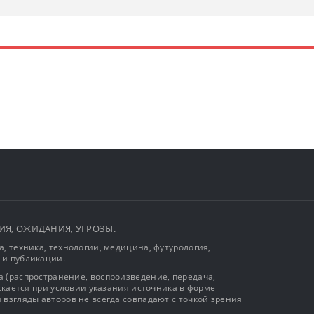
ЫТИЯ, ОЖИДАНИЯ, УГРОЗЫ.
, техника, технологии, медицина, футурология,
 и публикации.
 (распространение, воспроизведение, передача,
ускается при условии указания источника в форме
 взгляды авторов не всегда совпадают с точкой зрения