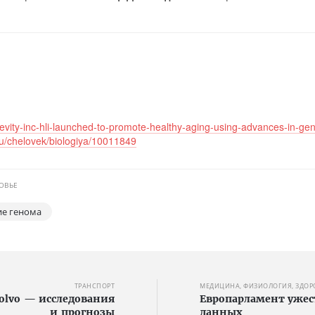
vity-inc-hli-launched-to-promote-healthy-aging-using-advances-in-ge
ru/chelovek/biologiya/10011849
ОВЬЕ
ие генома
ТРАНСПОРТ
МЕДИЦИНА, ФИЗИОЛОГИЯ, ЗДОР
Volvo — исследования
Европарламент ужес
и прогнозы
данных