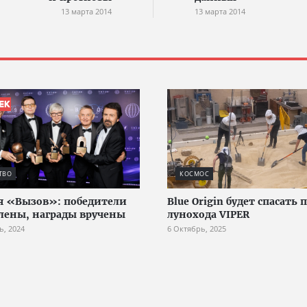
13 марта 2014
13 марта 2014
ТВО
КОСМОС
 «Вызов»: победители
Blue Origin будет спасать 
лены, награды вручены
лунохода VIPER
ь, 2024
6 Октябрь, 2025