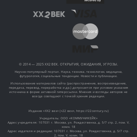
© 2014 — 2025 XX2 ВЕК. ОТКРЫТИЯ, ОЖИДАНИЯ, УГРОЗЫ.
Научно-популярный портал. Наука, техника, технологии, медицина,
футурология, социальные тенденции. Новости и публикации.
Использование материалов сайта (распространение, воспроизведение,
передача, перевод, переработка и др.) допускается при условии указания
источника в форме активной гиперссылки. Мнения и взгляды авторов не
всегда совпадают с точкой зрения редакции.
Издание «XX2 век» («22 век», https://22century.ru)
Учредитель: OOO «КОММУНИКЕЙК»
Адрес учредителя: 107031 г. Москва, ул. Рождественка, д. 5/7 стр. 2, пом. V,
комн. 18
Адрес издателя и редакции: 107031 г. Москва, ул. Рождественка, д. 5/7 стр.
2, пом. V, комн. 18