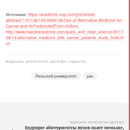
Источники:
https://academic.oup.com/jnci/article-
abstract/110/1/djx145/4064136/Use-of-Alternative-Medicine-for-
Cancer-and-Its?redirectedFrom=fulltext
,
http://www.realclearscience.com/quick_and_clear_science/2017/
08/14/alternative_medicine_kills_cancer_patients_study_finds.ht
ml
МЕДИЦИНА, ФИЗИОЛОГИЯ, ЗДОРОВЬЕ
ОБЩЕСТВО
Йельский университет
рак
МЕДИЦИНА, ФИЗИОЛОГИЯ, ЗДОРОВЬЕ
Будущие абитуриенты вузов пьют меньше,