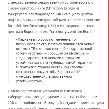
с множественной лекарственной устойчивостью», —
сказал Кристоф Ланге (Christoph Lange) из
туберкулёзного подразделения Немецкого центра
инфекционных исследований (
нем.
Deutsches Zentrum
für Infektionsforschung, DZIF) и Исследовательского
центра в Борстеле (
нем.
Forschungszentrum Borstel).
«Пациенты то бросают лечение, то
возобновляют его, поэтому появляются новые
штаммы ТБ с множественной лекарственной
устойчивостью, — сообщил он
. —
Medscape
Люди заражаются новыми штаммами,
устойчивыми к антитуберкулёзной терапии».
И почти все страны Восточной Европы
не готовы к тому, чтобы бороться с ТБ
с множественной лекарственной
устойчивостью.
«Число заражённых устойчивым к лечению
туберкулёзом ежегодно увеличивается на более чем
20%», — сообщил он. В текущей ситуации прежние цели
и методы не действуют; организации здравоохранения