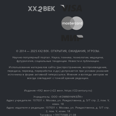
© 2014 — 2025 XX2 ВЕК. ОТКРЫТИЯ, ОЖИДАНИЯ, УГРОЗЫ.
Научно-популярный портал. Наука, техника, технологии, медицина,
футурология, социальные тенденции. Новости и публикации.
Использование материалов сайта (распространение, воспроизведение,
передача, перевод, переработка и др.) допускается при условии указания
источника в форме активной гиперссылки. Мнения и взгляды авторов не
всегда совпадают с точкой зрения редакции.
Издание «XX2 век» («22 век», https://22century.ru)
Учредитель: OOO «КОММУНИКЕЙК»
Адрес учредителя: 107031 г. Москва, ул. Рождественка, д. 5/7 стр. 2, пом. V,
комн. 18
Адрес издателя и редакции: 107031 г. Москва, ул. Рождественка, д. 5/7 стр.
2, пом. V, комн. 18
Телефон: +7(977)948-21-08