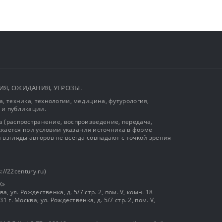
ЫТИЯ, ОЖИДАНИЯ, УГРОЗЫ.
, техника, технологии, медицина, футурология,
 и публикации.
 (распространение, воспроизведение, передача,
ускается при условии указания источника в форме
 взгляды авторов не всегда совпадают с точкой зрения
://22century.ru)
К»
, ул. Рождественка, д. 5/7 стр. 2, пом. V, комн. 18
г. Москва, ул. Рождественка, д. 5/7 стр. 2, пом. V,