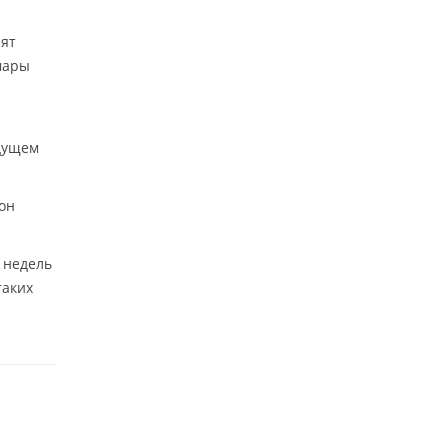
зят
мары
удущем
сон
 недель
таких