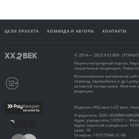
ЦЕЛИ ПРОЕКТА
КОМАНДА И АВТОРЫ
КОНТАКТЫ
© 2014 — 2025 XX2 ВЕК. ОТКР
Научно-популярный портал. Наука
социальные тенденции. Новости
Использование материалов сайта
перевод, переработка и др.) доп
активной гиперссылки. Мнения и
редакции.
Издание «XX2 век» («22 век», https
Учредитель: OOO «КОММУНИКЕЙ
Адрес учредителя: 107031 г. Москва
Адрес издателя и редакции: 107031 
комн. 18
Телефон: +7(977)948-21-08