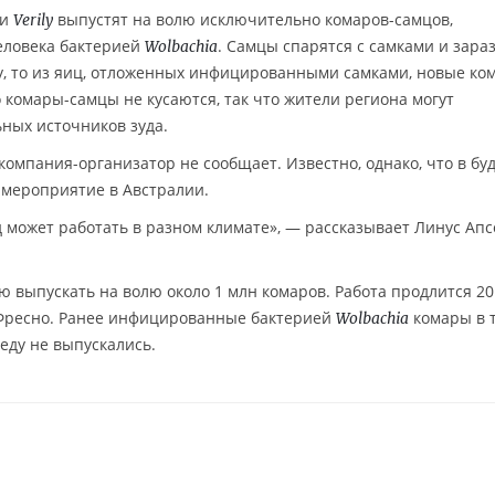
ки
выпустят на волю исключительно комаров-самцов,
Verily
еловека бактерией
. Самцы спарятся с самками и зара
Wolbachia
ну, то из яиц, отложенных инфицированными самками, новые ко
 комары-самцы не кусаются, так что жители региона могут
ьных источников зуда.
 компания-организатор не сообщает. Известно, однако, что в б
 мероприятие в Австралии.
д может работать в разном климате», — рассказывает Линус Ап
 выпускать на волю около 1 млн комаров. Работа продлится 20
а Фресно. Ранее инфицированные бактерией
комары в 
Wolbachia
еду не выпускались.