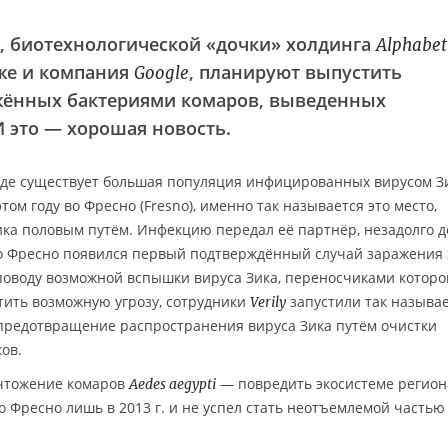
, биотехнологической «дочки» холдинга
Alphabet
же и компания
, планируют выпустить
Google
жённых бактериями комаров, выведенных
И это — хорошая новость.
где существует большая популяция инфицированных вирусом З
 этом году во Фресно (Fresno), именно так называется это место,
а половым путём. Инфекцию передал её партнёр, незадолго до
во Фресно появился первый подтверждённый случай заражения
поводу возможной вспышки вируса Зика, переносчиками которо
тить возможную угрозу, сотрудники
запустили так называ
Verily
о предотвращение распространения вируса Зика путём очистки
ов.
ичтожение комаров
— повредить экосистеме регион
Aedes aegypti
о Фресно лишь в 2013 г. и не успел стать неотъемлемой частью