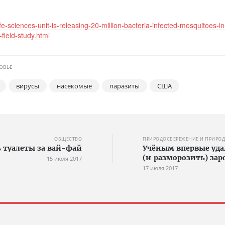
e-sciences-unit-is-releasing-20-million-bacteria-infected-mosquitoes-in
-field-study.html
ОВЬЕ
вирусы
насекомые
паразиты
США
ОБЩЕСТВО
ПРИРОДОСБЕРЕЖЕНИЕ И ПРИРО
ь туалеты за вай-фай
Учёным впервые уда
(и разморозить) за
15 июля 2017
17 июля 2017