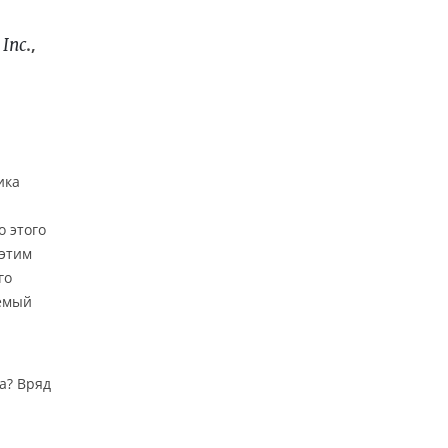
.,
 Inc
ика
 этого
 этим
го
емый
а? Вряд