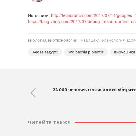
Источники:
http://techcrunch.com/2017/07/14/googles-lif
https://blog.verily.com/2017/07/debug-fresno-our-first-us
БИОЛОГИЯ, БИОТЕХНОЛОГИИ
МЕДИЦИНА, ФИЗИОЛОГИЯ, ЗДОР
Aedes aegypti
Wolbachia pipientis
вирус Зика
22 000 человек согласились убират
ЧИТАЙТЕ ТАКЖЕ