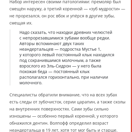
Набор интересен своими патологиями: премоляр был
смещён наружу, а третий коренной — «зуб мудрости» —
не прорезался, он рос вбок и упёрся в другие зубы,
смещая их.
Надо сказать, что находки древних челюстей
с непрорезавшимися зубами вообще редки.
Авторы вспоминают двух таких
неандертальцев — подростка Мустье 1,
у которого левый постоянный клык находился
под сохранившимся молочным, а также
взрослого из Эль-Сидрон — у него была
похожая беда — постоянный клык
располагался горизонтально, при наличии
молочного.
Специалисты обратили внимание, что на всех зубах
есть следы от зубочисток, серии царапин, а также сколы
на внутренних поверхностях. Сами зубы сильно
изношены — особенно первый коренной, у которого
обнажился дентин. Волпофф определил возраст
неандертальца в 19 лет, хотя тот мог быть и старше.