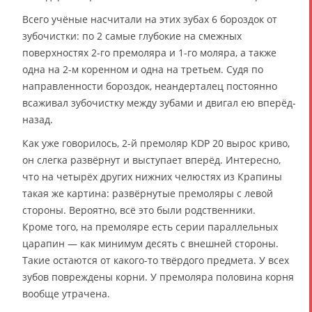
Всего учёные насчитали на этих зубах 6 бороздок от
зубочистки: по 2 самые глубокие на смежных
поверхностях 2-го премоляра и 1-го моляра, а также
одна на 2-м коренном и одна на третьем. Судя по
направленности бороздок, неандерталец постоянно
всаживал зубочистку между зубами и двигал ею вперёд-
назад.
Как уже говорилось, 2-й премоляр KDP 20 вырос криво,
он слегка развёрнут и выступает вперёд. Интересно,
что на четырёх других нижних челюстях из Крапины
такая же картина: развёрнутые премоляры с левой
стороны. Вероятно, всё это были родственники.
Кроме того, на премоляре есть серии параллельных
царапин — как минимум десять с внешней стороны.
Такие остаются от какого-то твёрдого предмета. У всех
зубов повреждены корни. У премоляра половина корня
вообще утрачена.