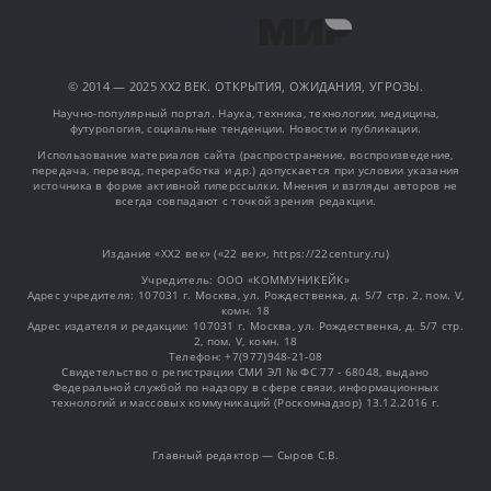
© 2014 — 2025 XX2 ВЕК. ОТКРЫТИЯ, ОЖИДАНИЯ, УГРОЗЫ.
Научно-популярный портал. Наука, техника, технологии, медицина,
футурология, социальные тенденции. Новости и публикации.
Использование материалов сайта (распространение, воспроизведение,
передача, перевод, переработка и др.) допускается при условии указания
источника в форме активной гиперссылки. Мнения и взгляды авторов не
всегда совпадают с точкой зрения редакции.
Издание «XX2 век» («22 век», https://22century.ru)
Учредитель: OOO «КОММУНИКЕЙК»
Адрес учредителя: 107031 г. Москва, ул. Рождественка, д. 5/7 стр. 2, пом. V,
комн. 18
Адрес издателя и редакции: 107031 г. Москва, ул. Рождественка, д. 5/7 стр.
2, пом. V, комн. 18
Телефон: +7(977)948-21-08
Свидетельство о регистрации СМИ ЭЛ № ФС 77 - 68048, выдано
Федеральной службой по надзору в сфере связи, информационных
технологий и массовых коммуникаций (Роскомнадзор) 13.12.2016 г.
Главный редактор — Сыров С.В.