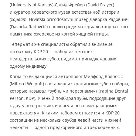
(University of Kansas) Дэвид Фрейер (David Frayer)
и куратор Хорватского музея естественной истории
(
хорват
. Hrvatski prirodoslovni muzej) Даворка Радовчич
(Davorka Radovčić) нашли среди материалов хорватского
памятника ожерелье из когтей хищной птицы.
Теперь эти же специалисты обратили внимание
на находку KDP 20 — набор из четырёх
неандертальских зубов, видимо, принадлежавших
одному индивиду.
Когда-то выдающийся антрополог Милфорд Волпофф
(Milford Wolpoff) составлял из крапинских зубов наборы,
которые называл «зубными персонами» (Krapina Dental
Person, KDP). Учёный подбирал зубы, подходящие друг
к другу по строению, износу и по совмещающимся
поверхностям. К таким наборам относится и KDP 20,
состоящий из нескольких зубов левой части нижней
челюсти — одного предкоренного и трёх коренных.