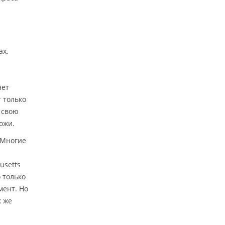
ах,
нет
 только
 свою
ожи.
 Многие
usetts
 только
мент. Но
к же