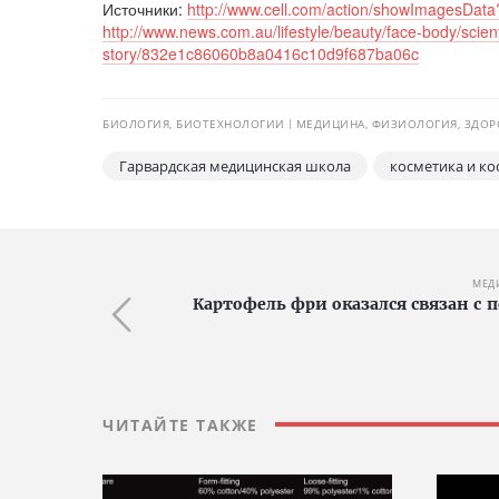
Источники:
http://www.cell.com/action/showImagesD
http://www.news.com.au/lifestyle/beauty/face-body/scien
story/832e1c86060b8a0416c10d9f687ba06c
БИОЛОГИЯ, БИОТЕХНОЛОГИИ
МЕДИЦИНА, ФИЗИОЛОГИЯ, ЗДОР
Гарвардская медицинская школа
косметика и ко
МЕД
Картофель фри оказался связан 
ЧИТАЙТЕ ТАКЖЕ