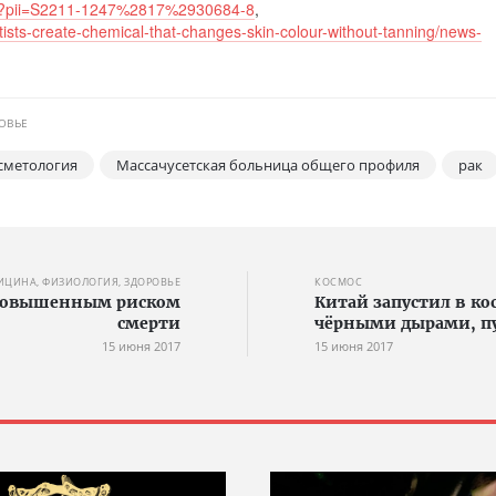
ata?pii=S2211-1247%2817%2930684-8
,
tists-create-chemical-that-changes-skin-colour-without-tanning/news-
ОВЬЕ
сметология
Массачусетская больница общего профиля
рак
ИЦИНА, ФИЗИОЛОГИЯ, ЗДОРОВЬЕ
КОСМОС
с повышенным риском
Китай запустил в ко
смерти
чёрными дырами, п
15 июня 2017
15 июня 2017