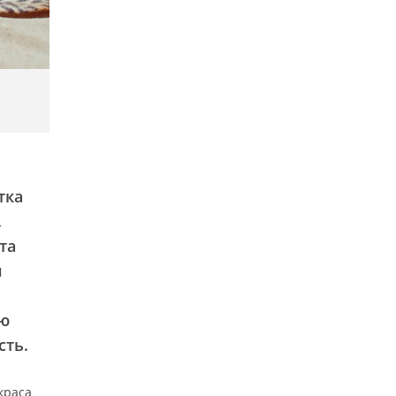
тка
.
та
ы
ию
сть.
краса