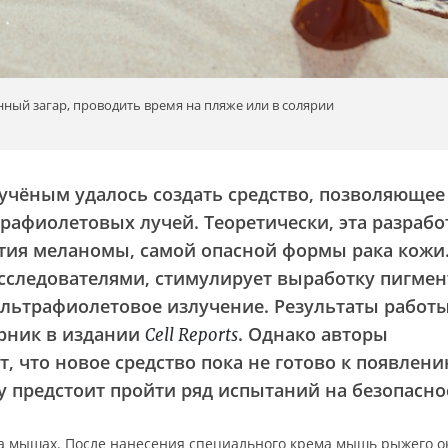
ный загар, проводить время на пляже или в солярии
 учёным удалось создать средство, позволяющее
трафиолетовых лучей. Теоретически, эта разрабо
тия меланомы, самой опасной формы рака кожи
сследователями, стимулирует выработку пигмен
льтрафиолетовое излучение. Результаты работ
рник в издании
. Однако авторы
Cell Reports
, что новое средство пока не готово к появлен
у предстоит пройти ряд испытаний на безопасно
на мышах. После нанесения специального крема мышь рыжего о