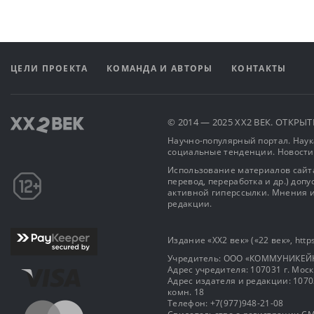
ЦЕЛИ ПРОЕКТА
КОМАНДА И АВТОРЫ
КОНТАКТЫ
© 2014 — 2025 XX2 ВЕК. ОТКР
Научно-популярный портал. Наука
социальные тенденции. Новости
Использование материалов сайта
перевод, переработка и др.) доп
активной гиперссылки. Мнения и
редакции.
Издание «XX2 век» («22 век», https
Учредитель: OOO «КОММУНИКЕЙ
Адрес учредителя: 107031 г. Москва
Адрес издателя и редакции: 107031 
комн. 18
Телефон: +7(977)948-21-08