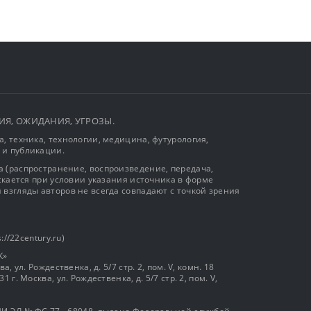
ЫТИЯ, ОЖИДАНИЯ, УГРОЗЫ.
, техника, технологии, медицина, футурология,
 и публикации.
 (распространение, воспроизведение, передача,
ускается при условии указания источника в форме
 взгляды авторов не всегда совпадают с точкой зрения
://22century.ru)
К»
, ул. Рождественка, д. 5/7 стр. 2, пом. V, комн. 18
г. Москва, ул. Рождественка, д. 5/7 стр. 2, пом. V,