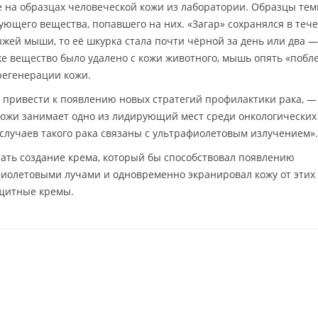
 на образцах человеческой кожи из лаборатории. Образцы те
ующего вещества, попавшего на них. «Загар» сохранялся в теч
ыжей мыши, то её шкурка стала почти чёрной за день или два —
же вещество было удалено с кожи животного, мышь опять «побл
регенерации кожи.
т привести к появлению новых стратегий профилактики рака, —
кожи занимает одно из лидирующий мест среди онкологических
 случаев такого рака связаны с ультрафиолетовым излучением».
тать создание крема, который бы способствовал появлению
фиолетовыми лучами и одновременно экранировал кожу от этих
ащитные кремы.