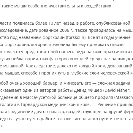
и, такие мыши особенно чувствительны к воздействию
ласти появилась более 10 лет назад, в работе, опубликованной
исследование, датированное 2006 г., также проводилось на мыш
тво под названием форсколин (forskolin). Все эти годы учёные
а форсколина, которая позволила бы ему проникать сквозь
 том, что у представителей нашего вида на коже практически 
и других неблагоприятных факторов внешней среды нас защищает
е мышиной. Как следствие, далеко не каждый крем, доказавший
а мышах, способен проникнуть в глубокие слои человеческой к
обой очень хороший барьер, и миновать его — сложная задача.
сказывает один из авторов работы Дэвид Фишер (David Fisher),
тделения в Массачусетской больнице общего профиля (Massach
матологии в Гарвардской медицинской школе. — Решение пришло
вали соединение другого класса, воздействующее на другой фер
дства, участвует в работе того же сигнального пути и точно та
».