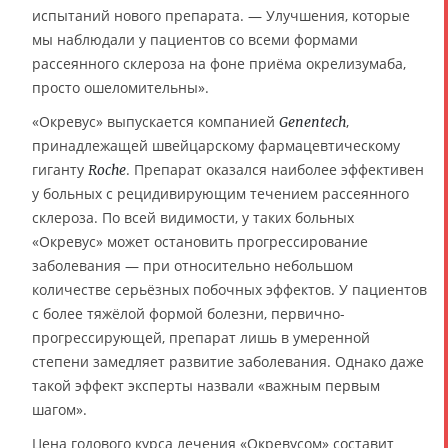
испытаний нового препарата. — Улучшения, которые
мы наблюдали у пациентов со всеми формами
рассеянного склероза на фоне приёма окрелизумаба,
просто ошеломительны».
«Окревус» выпускается компанией
,
Genentech
принадлежащей швейцарскому фармацевтическому
гиганту
. Препарат оказался наиболее эффективен
Roche
у больных с рецидивирующим течением рассеянного
склероза. По всей видимости, у таких больных
«Окревус» может остановить прогрессирование
заболевания — при относительно небольшом
количестве серьёзных побочных эффектов. У пациентов
с более тяжёлой формой болезни, первично-
прогрессирующей, препарат лишь в умеренной
степени замедляет развитие заболевания. Однако даже
такой эффект эксперты назвали «важным первым
шагом».
Цена годового курса лечения «Окревусом» составит