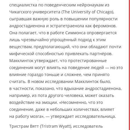
специалистка по поведенческим нейронаукам из
Чикагского университета (The University of Chicago),
сыгравшая важную роль в повышении популярности
андростадиенона и эстратетраенола как феромонов.
Она полагает, что в работе Симмонса опровергается
лишь чрезвычайно упрощённый подход к этим
веществам, предполагающий, что они обладают почти
мифической способностью привлекать партнёров.
Макклинток утверждает, что протестированные
соединения могут влиять на поведение людей — но это
влияние гораздо тоньше и сложнее, чем принято
считать. В новом исследовании Макклинток было,
в частности, показано, что вдыхание андростадиенона,
например, из пота другого человека, может оказать
воздействие на эмоции. «Несомненно, что это
соединение, даже в небольших количествах, влияет
на работу мозга», — утверждает исследовательница.
Тристрам Вятт (Tristram Wyatt), исследователь