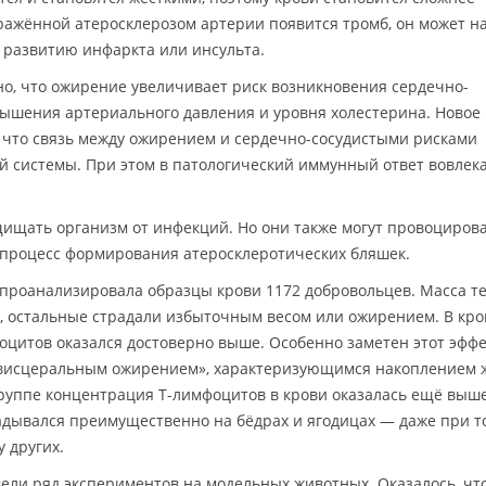
ражённой атеросклерозом артерии появится тромб, он может н
к развитию инфаркта или инсульта.
о, что ожирение увеличивает риск возникновения сердечно-
вышения артериального давления и уровня холестерина. Новое
 что связь между ожирением и сердечно-сосудистыми рисками
 системы. При этом в патологический иммунный ответ вовлека
ищать организм от инфекций. Но они также могут провоциров
 процесс формирования атеросклеротических бляшек.
проанализировала образцы крови 1172 добровольцев. Масса т
, остальные страдали избыточным весом или ожирением. В кро
цитов оказался достоверно выше. Особенно заметен этот эффе
«висцеральным ожирением», характеризующимся накоплением 
дгруппе концентрация T-лимфоцитов в крови оказалась ещё выше
ладывался преимущественно на бёдрах и ягодицах — даже при то
у других.
ели ряд экспериментов на модельных животных. Оказалось, чт