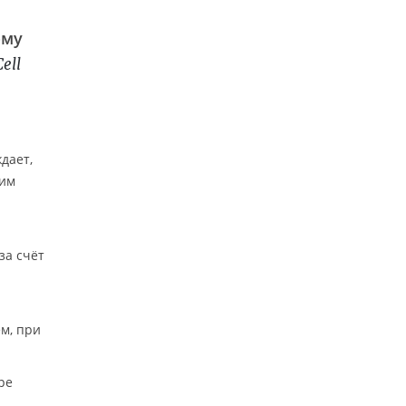
ому
Cell
дает,
шим
за счёт
м, при
ре