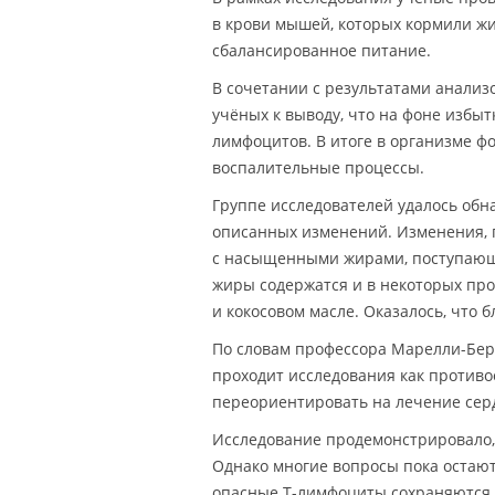
в крови мышей, которых кормили ж
сбалансированное питание.
В сочетании с результатами анализ
учёных к выводу, что на фоне избы
лимфоцитов. В итоге в организме ф
воспалительные процессы.
Группе исследователей удалось обн
описанных изменений. Изменения, 
с насыщенными жирами, поступающ
жиры содержатся и в некоторых про
и кокосовом масле. Оказалось, что 
По словам профессора Марелли-Берг
проходит исследования как противо
переориентировать на лечение сер
Исследование продемонстрировало, 
Однако многие вопросы пока остают
опасные T-лимфоциты сохраняются в