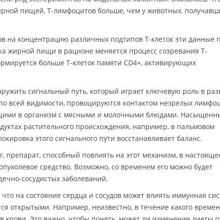
ирной пищей, T-лимфоцитов больше, чем у животных, получавш
ов на концентрацию различных подтипов T-клеток эти данные 
тка жирной пищи в рационе меняется процесс созревания T-
ормируется больше T-клеток памяти CD4+, активирующих
аружить сигнальный путь, который играет ключевую роль в ра
по всей видимости, провоцируются контактом незрелых лимфо
ими в организм с мясными и молочными блюдами. Насыщенн
дуктах растительного происхождения, например, в пальмовом
блокировка этого сигнального пути восстанавливает баланс.
, препарат, способный повлиять на этот механизм, в настояще
опухолевое средство. Возможно, со временем его можно будет
дечно-сосудистых заболеваний.
что на состояние сердца и сосудов может влиять иммунная сис
ся открытыми. Например, неизвестно, в течение какого време
 крови. Это важно, чтобы понять, может ли изменение диеты 