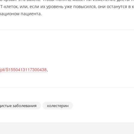
клеток, или, если их уровень уже повысился, они останутся в 
 рационом пациента.
le/pii/S1550413117300438
,
дистые заболевания
холестерин