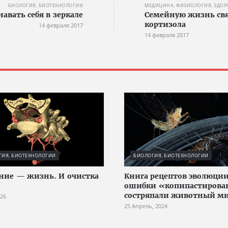
БИОЛОГИЯ, БИОТЕХНОЛОГИИ
МЕДИЦИНА, ФИЗИОЛОГИЯ, ЗДОР
авать себя в зеркале
Семейную жизнь свя
кортизола
14 февраля 2017
14 февраля 2017
ГИЯ, БИОТЕХНОЛОГИИ
БИОЛОГИЯ, БИОТЕХНОЛОГИИ
ие — жизнь. И очистка
Книга рецептов эволюции
ошибки «копипастиров
состряпали животный м
026
25 Апрель, 2024