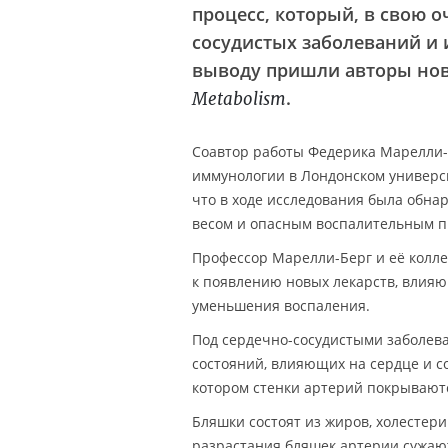
процесс, который, в свою о
сосудистых заболеваний и 
выводу пришли авторы нов
.
Metabolism
Соавтор работы Федерика Марелли-Бе
иммунологии в Лондонском универси
что в ходе исследования была обна
весом и опасным воспалительным п
Профессор Марелли-Берг и её колле
к появлению новых лекарств, влияю
уменьшения воспаления.
Под сердечно-сосудистыми заболева
состояний, влияющих на сердце и с
котором стенки артерий покрывают
Бляшки состоят из жиров, холестери
разрастания бляшек артерии сужают