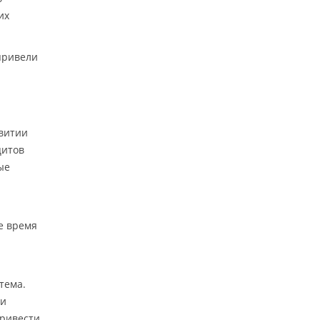
их
привели
звитии
цитов
ые
е время
тема.
ни
привести