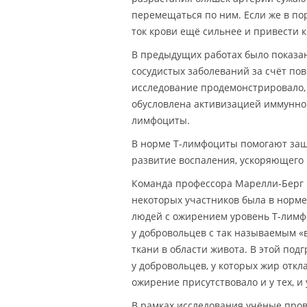
перемещаться по ним. Если же в по
ток крови ещё сильнее и привести 
В предыдущих работах было показан
сосудистых заболеваний за счёт по
исследование продемонстрировало,
обусловлена активизацией иммунной
лимфоциты.
В норме T-лимфоциты помогают защ
развитие воспаления, ускоряющего
Команда профессора Марелли-Берг 
некоторых участников была в норме
людей с ожирением уровень T-лимфо
у добровольцев с так называемым 
ткани в области живота. В этой по
у добровольцев, у которых жир отк
ожирение присутствовало и у тех, и 
В рамках исследования учёные пров