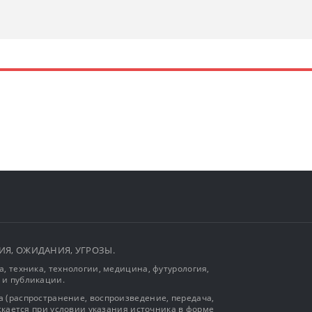
ЫТИЯ, ОЖИДАНИЯ, УГРОЗЫ.
, техника, технологии, медицина, футурология,
 и публикации.
 (распространение, воспроизведение, передача,
ускается при условии указания источника в форме