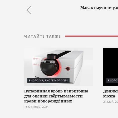
Макак научили узн
ЧИТАЙТЕ ТАКЖЕ
БИОЛОГИЯ, БИОТЕХНОЛОГИИ
БИОЛО
Пуповинная кровь непригодна
Движен
для оценки свёртываемости
мозга
крови новорождённых
21 Май, 2
18 Октябрь, 2024