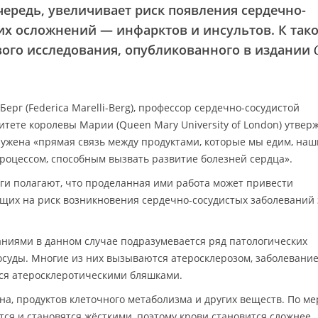
чередь, увеличивает риск появления сердечно-
их осложнений — инфарктов и инсультов. К так
ого исследования, опубликованного в издании
рг (Federica Marelli-Berg), профессор сердечно-сосудистой
тете королевы Марии (Queen Mary University of London) утверж
ружена «прямая связь между продуктами, которые мы едим, на
роцессом, способным вызвать развитие болезней сердца».
ги полагают, что проделанная ими работа может привести
щих на риск возникновения сердечно-сосудистых заболеваний 
ниями в данном случае подразумевается ряд патологических
осуды. Многие из них вызываются атеросклерозом, заболевание
ся атеросклеротическими бляшками.
на, продуктов клеточного метаболизма и других веществ. По ме
ся и становятся жёсткими, поэтому крови становится сложнее