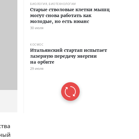
БИОЛОГИЯ, БИОТЕХНОЛОГИИ
Старые стволовые клетки мышц
могут снова работать как
молодые, но есть нюанс
30 июля
КОСМОС
Итальянский стартап испытает
лазерную передачу энергии
на орбите
29 июля
ства
ьный