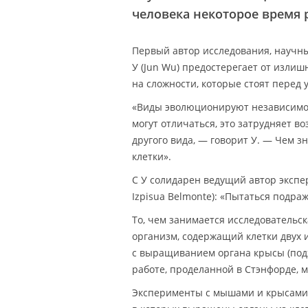
человека некоторое время 
Первый автор исследования, научны
У (Jun Wu) предостерегает от излиш
на сложности, которые стоят перед
«Виды эволюционируют независимо д
могут отличаться, это затрудняет 
другого вида, — говорит У. — Чем 
клетки».
С У солидарен ведущий автор экспе
Izpisua Belmonte): «Пытаться подраж
То, чем занимается исследовательс
организм, содержащий клетки двух 
с выращиванием органа крысы (под
работе, проделанной в Стэнфорде, м
Эксперименты с мышами и крысами п