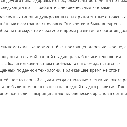
ок другого вида, здоровы, их продолжительность жизни не ниж
 следующий шаг — работать с человеческими клетками.
 различных типов индуцированных плюрипотентных стволовых 
ащённых в состояние стволовых. Эти клетки и были внедрены
браны потому, что их размер и время развития их органов дос
свиноматкам. Эксперимент был прекращён через четыре неде
находится на самой ранней стадии, разработчики технологии
ты с большим количеством проблем, так что ожидать готовых
ащенных по данной технологии, в ближайшее время не стоит.
ней, но это первый случай, когда стволовые клетки человека р
, а не были помещены в него на поздней стадии развития. Так ч
 конечной цели — выращиванию человеческих органов в орган