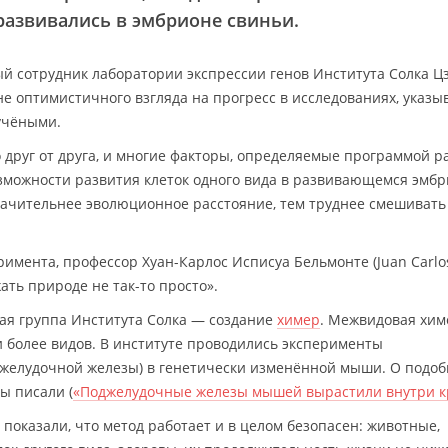
развивались в эмбрионе свиньи.
й сотрудник лаборатории экспрессии генов Института Солка 
не оптимистичного взгляда на прогресс в исследованиях, указы
 учёными.
руг от друга, и многие факторы, определяемые программой ра
возможности развития клеток одного вида в развивающемся эмб
значительнее эволюционное расстояние, тем труднее смешивать
римента, профессор Хуан-Карлос Исписуа Бельмонте (Juan Carlo
ать природе не так-то просто».
кая группа Института Солка — создание
химер
. Межвидовая хи
и более видов. В институте проводились эксперименты
желудочной железы) в генетически изменённой мыши. О подо
ы писали (
«Поджелудочные железы мышей вырастили внутри к
оказали, что метод работает и в целом безопасен: животные,