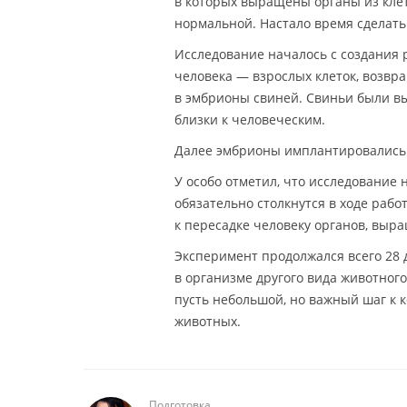
в которых выращены органы из клет
нормальной. Настало время сделать
Исследование началось с создания
человека — взрослых клеток, возвр
в эмбрионы свиней. Свиньи были вы
близки к человеческим.
Далее эмбрионы имплантировались 
У особо отметил, что исследование 
обязательно столкнутся в ходе рабо
к пересадке человеку органов, выр
Эксперимент продолжался всего 28 д
в организме другого вида животного
пусть небольшой, но важный шаг к
животных.
Подготовка