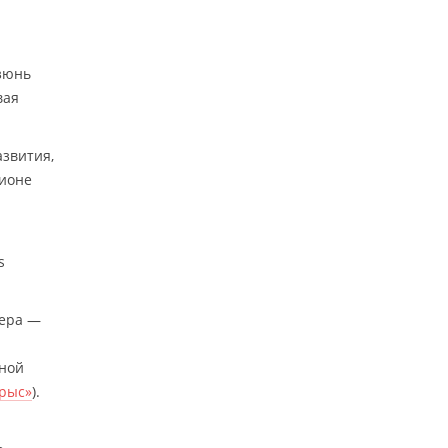
Цзюнь
вая
звития,
рионе
s
мера —
бной
рыс»
).