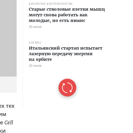
БИОЛОГИЯ, БИОТЕХНОЛОГИИ
Старые стволовые клетки мышц
могут снова работать как
молодые, но есть нюанс
30 июля
КОСМОС
Итальянский стартап испытает
лазерную передачу энергии
на орбите
29 июля
х тех
 им
ле
Cell
ки