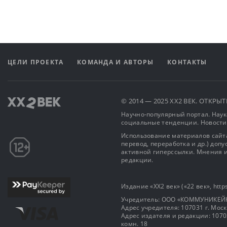
ЦЕЛИ ПРОЕКТА
КОМАНДА И АВТОРЫ
КОНТАКТЫ
© 2014 — 2025 XX2 ВЕК. ОТКР
Научно-популярный портал. Наука
социальные тенденции. Новости
Использование материалов сайта
перевод, переработка и др.) доп
активной гиперссылки. Мнения и
редакции.
Издание «XX2 век» («22 век», https
Учредитель: OOO «КОММУНИКЕЙ
Адрес учредителя: 107031 г. Москва
Адрес издателя и редакции: 107031 
комн. 18