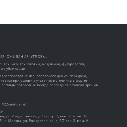
ЫТИЯ, ОЖИДАНИЯ, УГРОЗЫ.
, техника, технологии, медицина, футурология,
 и публикации.
 (распространение, воспроизведение, передача,
ускается при условии указания источника в форме
 взгляды авторов не всегда совпадают с точкой зрения
://22century.ru)
К»
, ул. Рождественка, д. 5/7 стр. 2, пом. V, комн. 18
г. Москва, ул. Рождественка, д. 5/7 стр. 2, пом. V,