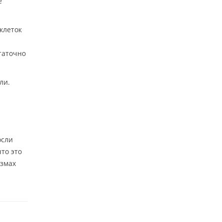
е
клеток
таточно
ли.
осли
то это
измах