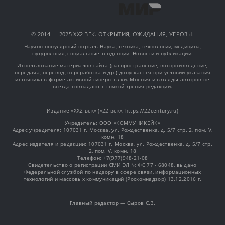
© 2014 — 2025 XX2 ВЕК. ОТКРЫТИЯ, ОЖИДАНИЯ, УГРОЗЫ.
Научно-популярный портал. Наука, техника, технологии, медицина,
футурология, социальные тенденции. Новости и публикации.
Использование материалов сайта (распространение, воспроизведение,
передача, перевод, переработка и др.) допускается при условии указания
источника в форме активной гиперссылки. Мнения и взгляды авторов не
всегда совпадают с точкой зрения редакции.
Издание «XX2 век» («22 век», https://22century.ru)
Учредитель: OOO «КОММУНИКЕЙК»
Адрес учредителя: 107031 г. Москва, ул. Рождественка, д. 5/7 стр. 2, пом. V,
комн. 18
Адрес издателя и редакции: 107031 г. Москва, ул. Рождественка, д. 5/7 стр.
2, пом. V, комн. 18
Телефон: +7(977)948-21-08
Свидетельство о регистрации СМИ ЭЛ № ФС 77 - 68048, выдано
Федеральной службой по надзору в сфере связи, информационных
технологий и массовых коммуникаций (Роскомнадзор) 13.12.2016 г.
Главный редактор — Сыров С.В.