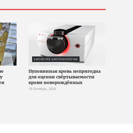
БИОЛОГИЯ, БИОТЕХНОЛОГИИ
ую
Пуповинная кровь непригодна
у
для оценки свёртываемости
ея
крови новорождённых
18 Октябрь, 2024