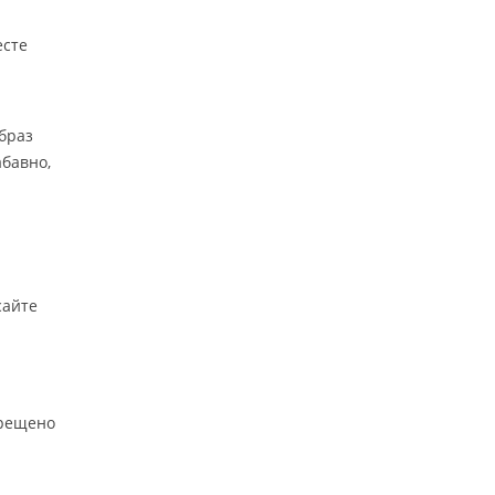
есте
образ
бавно,
сайте
прещено