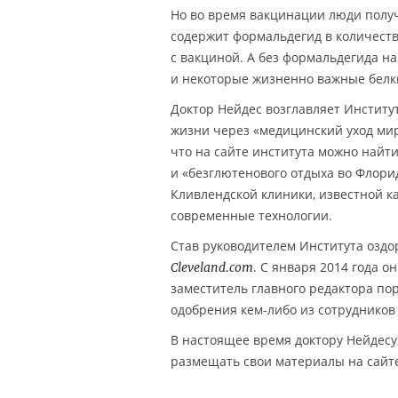
Но во время вакцинации люди получ
содержит формальдегид в количеств
с вакциной. А без формальдегида н
и некоторые жизненно важные белк
Доктор Нейдес возглавляет Институт
жизни через «медицинский уход мир
что на сайте института можно найт
и «безглютенового отдыха во Флори
Кливлендской клиники, известной к
современные технологии.
Став руководителем Института оздо
. С января 2014 года о
Cleveland.com
заместитель главного редактора по
одобрения кем-либо из сотрудников 
В настоящее время доктору Нейдесу
размещать свои материалы на сайт