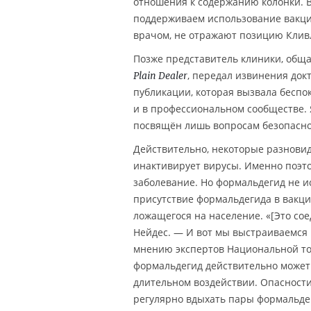
отношения к содержанию колонки. 
поддерживаем использование вакци
врачом, не отражают позицию Клив
Позже представитель клиники, общ
, передал извинения док
Plain Dealer
публикации, которая вызвала беспо
и в профессиональном сообществе. 
посвящён лишь вопросам безопасно
Действительно, некоторые разновид
инактивирует вирусы. Именно поэто
заболевание. Но формальдегид не ис
присутствие формальдегида в вакци
ложащегося на население. «[Это со
Нейдес. — И вот мы выстраиваемся в
мнению экспертов Национальной ток
формальдегид действительно может 
длительном воздействии. Опасност
регулярно вдыхать пары формальде