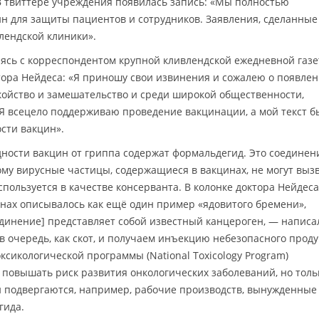
В твиттере учреждения появилась запись: «Мы полностью
н для защиты пациентов и сотрудников. Заявления, сделанны
лендской клиники».
аясь с корреспондентом крупной кливлендской ежедневной газ
тора Нейдеса: «Я приношу свои извинения и сожалею о появле
койство и замешательство и среди широкой общественности,
Я всецело поддерживаю проведение вакцинации, а мой текст б
сти вакцин».
ности вакцин от гриппа содержат формальдегид. Это соединен
му вирусные частицы, содержащиеся в вакцинах, не могут выз
пользуется в качестве консерванта. В колонке доктора Нейдеса
нах описывалось как ещё один пример «ядовитого бремени»,
единение] представляет собой известный канцероген, — написа
 очередь, как скот, и получаем инъекцию небезопасного проду
сикологической программы (National Toxicology Program)
повышать риск развития онкологических заболеваний, но толь
и подвергаются, например, рабочие производств, вынужденные
гида.