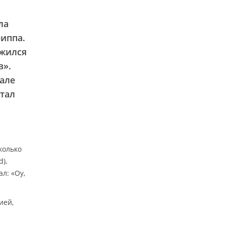
ла
риппа.
ужился
в».
але
стал
колько
),
л: «Оу,
ией,