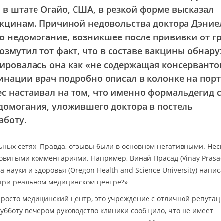
в штате Огайо, США, в резкой форме высказал
акцинам. Причиной недовольства доктора Дэние
ало недомогание, возникшее после прививки от г
озмутил тот факт, что в составе вакцины обнар
ировалась она как «не содержащая консерванто
нации врач подробно описал в колонке на порт
дес настаивал на том, что именно формальдегид 
домогания, уложившего доктора в постель
аботу.
ьных сетях. Правда, отзывы были в основном негативными. Нес
овитыми комментариями. Например, Винай Прасад (Vinay Prasad
 науки и здоровья (Oregon Health and Science University) написа
 при реальном медицинском центре?»
просто медицинский центр, это учреждение с отличной репутац
субботу вечером руководство клиники сообщило, что не имеет