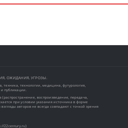
ЫТИЯ, ОЖИДАНИЯ, УГРОЗЫ.
, техника, технологии, медицина, футурология,
 и публикации.
 (распространение, воспроизведение, передача,
ускается при условии указания источника в форме
 взгляды авторов не всегда совпадают с точкой зрения
://22century.ru)