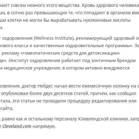
ают совсем немного этого вещества. Кровь здорового человека
ах, в сотню раз превышающих те, что попадают в организм вм
аши клетки не могли бы вырабатывать нуклеиновые кислоты
и.
 оздоровления (Wellness Institute), рекламирующий здоровый 
ового класса и качественные оздоровительные программы». За
и рекламу «гомеопатических средств для детоксикации»
де». Институт оздоровления работает под зонтичным брендом
ак медицинское учреждение, в котором активно внедряются
ровления, доктор Нейдес начал вести ежемесячную колонку на 
н опубликовал более двух десятков статей, причём, как сообщил
ртала, эти статьи не проходили процедуру редактирования или
сайта.
, равно как и остальному персоналу Кливлендской клиники, за
е
напрямую.
Cleveland.com