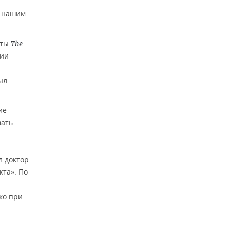
е нашим
еты
The
нии
ыл
ие
вать
л доктор
кта». По
ко при