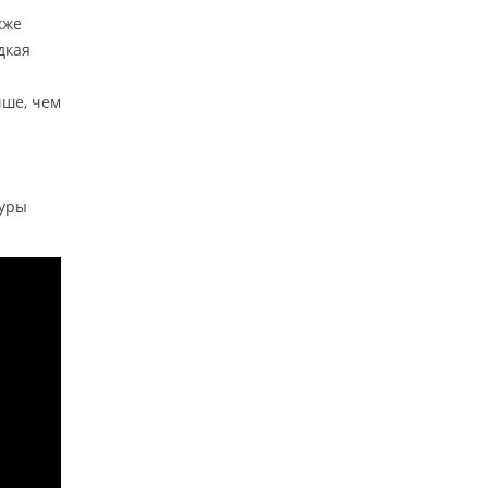
кже
дкая
чше, чем
n
туры