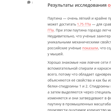
1
Результаты исследования
о
Паутина — очень лёгкий и крайне 
может достигать
1,75 ГПа
— для срав
ГПа
. При этом паутина гораздо легч
Неудивительно, что учёные заинтер
уникальными механическими свойст
российские учёные
показали
, что 
у мышей.
Хорошо знакомые нам ловчие сети п
вспомогательной спирали и каркасн
всего, потому что обладает одновр
объясняются её свойства и как бы 
белки-спидроины 1 и 2. Спидроины 
а затем выделяются через специал
изменяется и они затвердевают в ф
паутину в промышленных масштаба
произвести ощутимое количество м