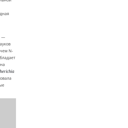
одная
а —
ауков
 чем N-
обладает
ена
herichia
ровала
ые