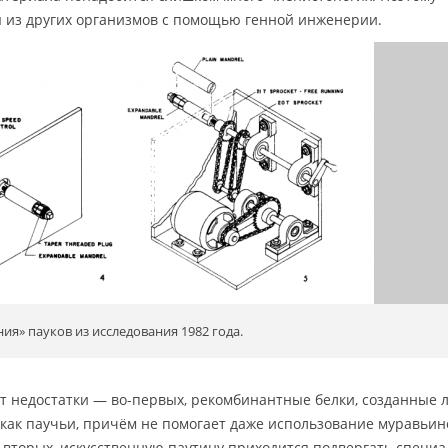
 из других организмов с помощью генной инженерии.
ия» пауков из исследования 1982 года.
т недостатки — во-первых, рекомбинантные белки, созданные 
, как паучьи, причём не помогает даже использование муравьин
о-вторых, искусственную паутину приходится подвергать специ