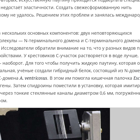
 недостаёт эластичности. Создать свежесформованную нить
ому не удалось. Решением этих проблем и занялась междунар
з нескольких основных компонентов: двух неповторяющихся
молекулы — N-терминального домена и C-терминального домен
 Исследователи обратили внимание на то, что у разных видов п
йствами. У крестовиков C-участок растворяется в воде лучше,
 наоборот. Для того чтобы получить жидкую паутину, которая 
ральная, учёные создали гибридный белок, состоящий из N-дом
C-домена
. В этом им помогла кишечная палочка
A. ventricosus
Esc
 гены. Затем спидроины поместили в установку, которая имити
 через тонкие стеклянные каналы диаметром 0,6 мм, погружённ
ром.