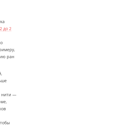
ука
,2 до 2
ко
римеру,
нию ран
,
ьше
й нити —
рме,
ков
чтобы