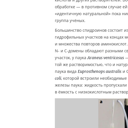
обработке — в противном случае ей
«идентичную натуральной» пока ник
группа учёных.
Большинство спидроинов состоит и
гидрофильных участков на концах 
и множества повторов аминокислот.
N- и C-домены обладают разными сво
участок, у паука
—
Araneus ventricosus
той же растворимостью, что и нату
паука вида
и 
Euprosthenops australis
, которой встроили необходимые
coli
железы паука: жидкость пропускали
в ёмкость с низкокислотным раство