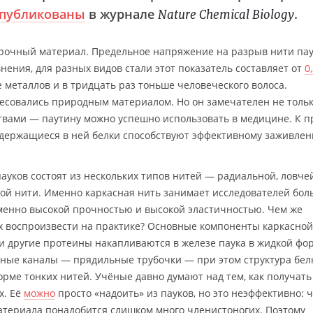
публикованы
в журнале
.
Nature Chemical Biology
прочный материал. Предельное напряжение на разрыв нити па
нения, для разных видов стали этот показатель составляет от
0
е металлов и в тридцать раз тоньше человеческого волоса.
есовались природным материалом. Но он замечателен не толь
вами — паутину можно успешно использовать в медицине. К п
содержащиеся в ней белки способствуют эффективному заживле
ауков состоят из нескольких типов нитей — радиальной, ловчей
ой нити. Именно каркасная нить занимает исследователей бол
еменно высокой прочностью и высокой эластичностью. Чем же
их воспроизвести на практике? Основные компоненты каркасно
и другие протеины накапливаются в железе паука в жидкой фо
ьные каналы — прядильные трубочки — при этом структура бел
орме тонких нитей. Учёные давно думают над тем, как получать
х. Её
можно
просто «надоить» из пауков, но это неэффективно: 
атериала понадобится слишком много членистоногих. Поэтому