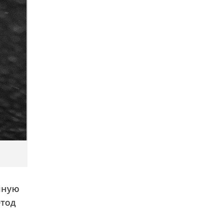
нную
етод