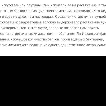
 искусственной паутины. Они испытали её на растяжение, а та
нантных белков с помощью спектрометрии. Выяснилось, что жи
 в воде не хуже, чем настоящая. К сожалению, достичь паучьей
 по словам исследователей, волокно выдерживало растяжение лу
 экспериментов. «Этот метод впервые позволил нам прясть
ования агрессивных химикатов», — объясняет Ян Йоханссон (Ja
ования. «Большое количество белков, производимых бактерией,
иомемитического волокна из одного-единственного литра куль