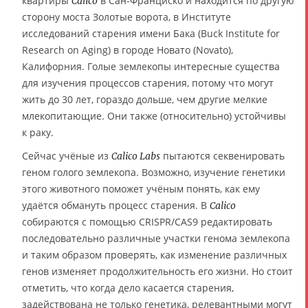
квартиры
в Сан-Франциско и находится по другую
Calico
сторону моста Золотые ворота, в Институте
исследований старения имени Бака (Buck Institute for
Research on Aging) в городе Новато (Novato),
Калифорния. Голые землекопы интересные существа
для изучения процессов старения, потому что могут
жить до 30 лет, гораздо дольше, чем другие мелкие
млекопитающие. Они также (относительно) устойчивы
к раку.
Сейчас учёные из
пытаются секвенировать
Calico Labs
геном голого землекопа. Возможно, изучение генетики
этого животного поможет учёным понять, как ему
удаётся обмануть процесс старения. В
Calico
собираются с помощью CRISPR/CAS9 редактировать
последовательно различные участки генома землекопа
и таким образом проверять, как изменение различных
генов изменяет продолжительность его жизни. Но стоит
отметить, что когда дело касается старения,
задействована не только генетика, релевантными могут