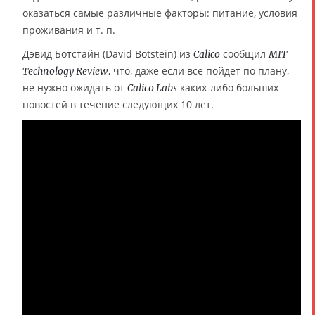
оказаться самые различные факторы: питание, условия
проживания и т. п.
Дэвид Ботстайн (David Botstein) из
сообщил
Calico
MIT
, что, даже если всё пойдёт по плану,
Technology Review
не нужно ожидать от
каких-либо больших
Calico Labs
новостей в течение следующих 10 лет.