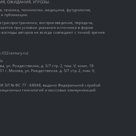
ЫТИЯ, ОЖИДАНИЯ, УГРОЗЫ.
, техника, технологии, медицина, футурология,
 и публикации.
 (распространение, воспроизведение, передача,
ускается при условии указания источника в форме
 взгляды авторов не всегда совпадают с точкой зрения
://22century.ru)
К»
, ул. Рождественка, д. 5/7 стр. 2, пом. V, комн. 18
г. Москва, ул. Рождественка, д. 5/7 стр. 2, пом. V,
И ЭЛ № ФС 77 - 68048, выдано Федеральной службой
ормационных технологий и массовых коммуникаций