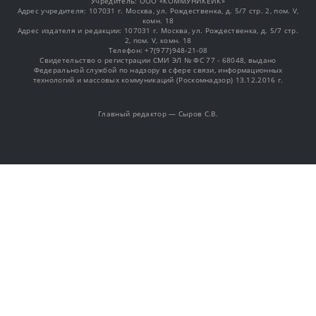
Учредитель: OOO «КОММУНИКЕЙК»
Адрес учредителя: 107031 г. Москва, ул. Рождественка, д. 5/7 стр. 2, пом. V,
комн. 18
Адрес издателя и редакции: 107031 г. Москва, ул. Рождественка, д. 5/7 стр.
2, пом. V, комн. 18
Телефон: +7(977)948-21-08
Свидетельство о регистрации СМИ ЭЛ № ФС 77 - 68048, выдано
Федеральной службой по надзору в сфере связи, информационных
технологий и массовых коммуникаций (Роскомнадзор) 13.12.2016 г.
Главный редактор — Сыров С.В.