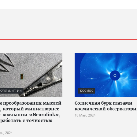
ТЕРЫ, ИТ, ИИ
КОСМОС
я преобразования мыслей
Солнечная буря глазами
т, который миниатюрнее
космической обсерватори
т компании «Neurolink»,
18 Май, 2024
работать с точностью
рь, 2024