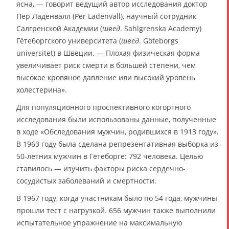
ясна, — говорит ведущий автор исследования доктор
Пер Ладенвалл (Per Ladenvall), научный сотрудник
Салгренской Академии (
швед
. Sahlgrenska Academy)
Гётеборгского университета (
швед
. Göteborgs
universitet) в Швеции. — Плохая физическая форма
увеличивает риск смерти в большей степени, чем
высокое кровяное давление или высокий уровень
холестерина».
Для популяционного проспективного когортного
исследования были использованы данные, полученные
в ходе «Обследования мужчин, родившихся в 1913 году».
В 1963 году была сделана репрезентативная выборка из
50-летних мужчин в Гётеборге: 792 человека. Целью
ставилось — изучить факторы риска сердечно-
сосудистых заболеваний и смертности.
В 1967 году, когда участникам было по 54 года, мужчины
прошли тест с нагрузкой. 656 мужчин также выполнили
испытательное упражнение на максимальную