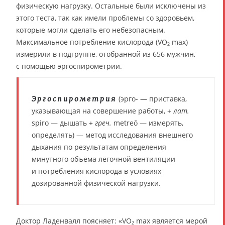
физическую нагрузку. Остальные были исключены из
этого теста, так как имели проблемы со здоровьем,
которые могли сделать его небезопасным.
Максимальное потребление кислорода (VO
max)
2
измерили в подгруппе, отобранной из 656 мужчин,
с помощью эргоспирометрии.
(эрго- — приставка,
Эргоспирометрия
указывающая на совершение работы, +
лат.
spiro — дышать +
греч.
metreō — измерять,
определять) — метод исследования внешнего
дыхания по результатам определения
минутного объёма лёгочной вентиляции
и потребления кислорода в условиях
дозированной физической нагрузки.
Доктор Ладенвалл поясняет: «VO
max является мерой
2