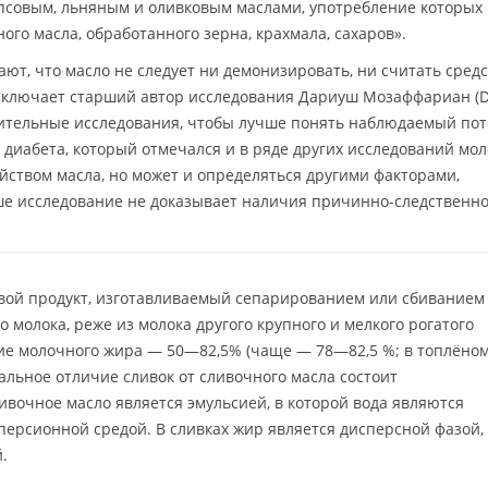
псовым, льняным и оливковым маслами, употребление которых
ого масла, обработанного зерна, крахмала, сахаров».
ют, что масло не следует ни демонизировать, ни считать сред
заключает старший автор исследования Дариуш Мозаффариан (D
нительные исследования, чтобы лучше понять наблюдаемый по
 диабета, который отмечался и в ряде других исследований мо
йством масла, но может и определяться другими факторами,
ше исследование не доказывает наличия причинно-следственн
ой продукт, изготавливаемый сепарированием или сбиванием
о молока, реже из молока другого крупного и мелкого рогатого
ие молочного жира — 50—82,5% (чаще — 78—82,5 %; в топлёно
альное отличие сливок от сливочного масла состоит
ивочное масло является эмульсией, в которой вода являются
персионной средой. В сливках жир является дисперсной фазой,
.