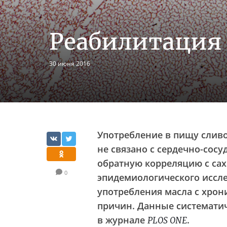
Реабилитация 
30 июня 2016
Употребление в пищу сливо
не связано с сердечно-сос
обратную корреляцию с са
0
эпидемиологического иссле
употребления масла с хрон
причин. Данные системати
в журнале
.
PLOS ONE