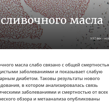
сливочного масла
XX2 век - н
чного масла слабо связано с общей смертность
удистыми заболеваниями и показывает слабую
харным диабетом. Таковы результаты нового
дования, в котором анализировалась связь
ическими заболеваниями и смертностью от всех
ческого обзора и метаанализа опубликованы