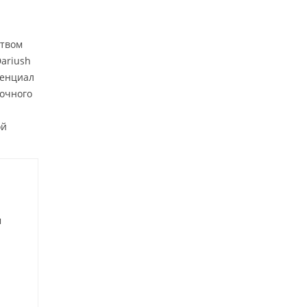
ством
ariush
тенциал
лочного
ой
м