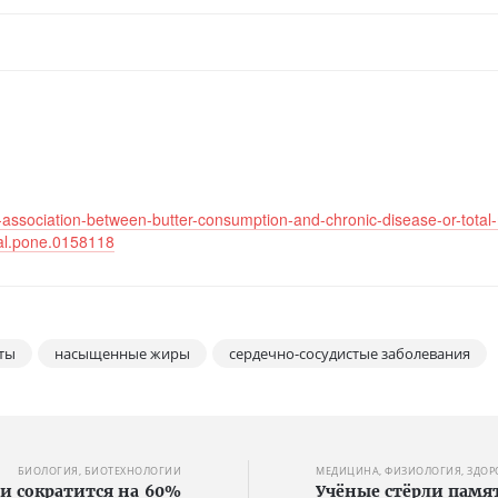
o-association-between-butter-consumption-and-chronic-disease-or-total-
rnal.pone.0158118
ты
насыщенные жиры
сердечно-сосудистые заболевания
БИОЛОГИЯ, БИОТЕХНОЛОГИИ
МЕДИЦИНА, ФИЗИОЛОГИЯ, ЗДОР
и сократится на 60%
Учёные стёрли пам