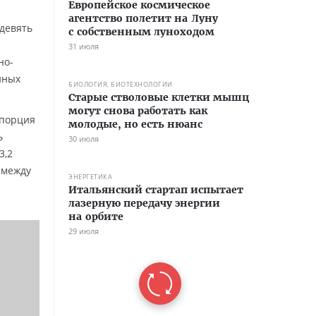
Европейское космическое
агентство полетит на Луну
 девять
с собственным луноходом
31 июля
но-
нных
БИОЛОГИЯ, БИОТЕХНОЛОГИИ
Старые стволовые клетки мышц
могут снова работать как
 порция
молодые, но есть нюанс
ь
30 июля
3,2
 между
ЭНЕРГЕТИКА
Итальянский стартап испытает
лазерную передачу энергии
на орбите
29 июля