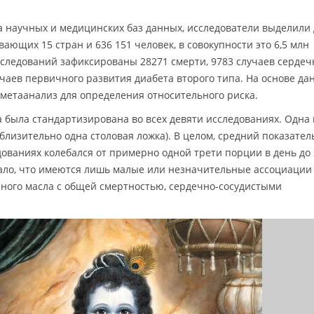
а научных и медицинских баз данных, исследователи выделили
ающих 15 стран и 636 151 человек, в совокупности это 6,5 млн
сследований зафиксированы 28271 смерти, 9783 случаев сердеч
учаев первичного развития диабета второго типа. На основе да
метаанализ для определения относительного риска.
 была стандартизирована во всех девяти исследованиях. Одна
иблизительно одна столовая ложка). В целом, средний показател
ованиях колебался от примерно одной трети порции в день до 
зало, что имеются лишь малые или незначительные ассоциации
ного масла с общей смертностью, сердечно-сосудистыми