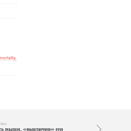
mortality
,
ОВЬЕ
ять мыши, «выключив» ген