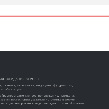
ЫТИЯ, ОЖИДАНИЯ, УГРОЗЫ.
, техника, технологии, медицина, футурология,
 и публикации.
 (распространение, воспроизведение, передача,
ускается при условии указания источника в форме
 взгляды авторов не всегда совпадают с точкой зрения