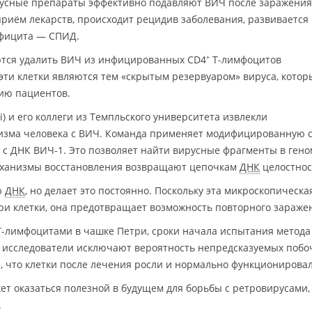
усные препараты эффективно подавляют ВИЧ после заражения
риём лекарств, происходит рецидив заболевания, развивается
фицита — СПИД.
ются удалить ВИЧ из инфицированных CD4
Т-лимфоцитов
+
ти клетки являются тем «скрытым резервуаром» вируса, котор
ию пациентов.
i) и его коллеги из Темпльского университета извлекли
изма человека с ВИЧ. Команда применяет модифицированную 
 с ДНК ВИЧ-1. Это позволяет найти вирусные фрагменты в гено
механизмы восстановления возвращают цепочкам
ДНК
целостнос
ю
ДНК
, но делает это постоянно. Поскольку эта микроскопическа
три клетки, она предотвращает возможность повторного зараже
Т-лимфоцитами в чашке Петри, сроки начала испытания метода
я исследователи исключают вероятность непредсказуемых поб
 что клетки после лечения росли и нормально функционировал
т оказаться полезной в будущем для борьбы с ретровирусами, 
.