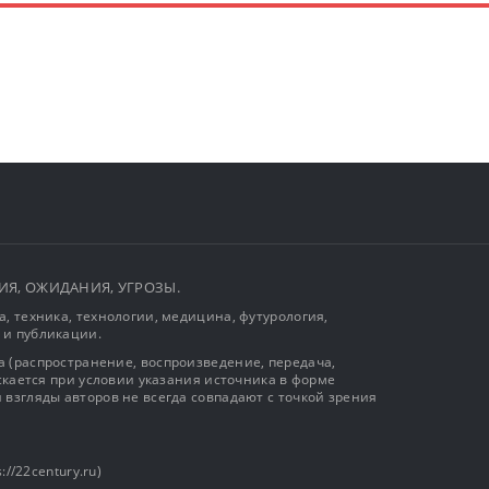
ЫТИЯ, ОЖИДАНИЯ, УГРОЗЫ.
, техника, технологии, медицина, футурология,
 и публикации.
 (распространение, воспроизведение, передача,
ускается при условии указания источника в форме
 взгляды авторов не всегда совпадают с точкой зрения
://22century.ru)