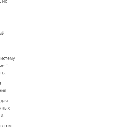
, но
ый
систему
ме Т-
ть.
я
ния.
 для
очных
и.
в том