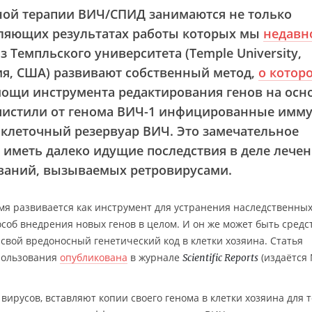
ной терапии ВИЧ/СПИД занимаются не только
тляющих результатах работы которых мы
недавн
з Темпльского университета (Temple University,
я, США) развивают собственный метод,
о котор
мощи инструмента редактирования генов на осн
очистили от генома ВИЧ-1 инфицированные имм
 клеточный резервуар ВИЧ. Это замечательное
 иметь далеко идущие последствия в деле лечен
еваний, вызываемых ретровирусами.
мя развивается как инструмент для устранения наследственны
особ внедрения новых генов в целом. И он же может быть средс
свой вредоносный генетический код в клетки хозяина. Статья
спользования
опубликована
в журнале
(издаётся 
Scientific Reports
вирусов, вставляют копии своего генома в клетки хозяина для т