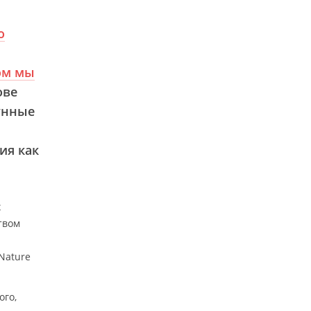
о
ом мы
ове
унные
ия как
х
твом
Nature
ого,