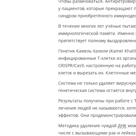
чтобы размножаться. Антиретровир
у пациентов, которые прекращают п
синдром приобретённого иммуноде
В течение многих лет учёные пыта
иммунологической памяти. Именно э
препятствует полному выздоровлен
Генетик Камель Халили (Kamel Khalil
инфицированные Т-клетки из орган
CRISPR/Cas9, настроенную на работу
клеток и вырезать их. Клеточные 
Система не только удаляет вирусну
генетическая система остаётся вну
Результаты получены при работе с 
лечения людей не называются, хот
эффектов. Они продемонстрировали,
Методика удаления чуждой
ДНК
може
числе с вызывающими рак и лейкоз