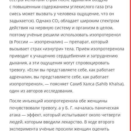
с повышенным содержанием углекислого газа (эта
смесь может вызвать у человека ощущение, что он
задыхается). Однако CO
обладает широким спектром
2
действия на нервную систему и организм в целом,
поэтому учёные решили использовать изопротеренол
(в России — изопреналин) — препарат, который
вызывает страх «изнутри» тела. Приём изопротеренола
приводит к учащению сердцебиения и затруднению
дыхания, а эти ощущения могут спровоцировать
тревогу. «Если вы представляете себе, как работает
адреналин, вы представляете себе, как работает
изопротеренол», — поясняет Сахиб Халса (Sahib Khalsa),
один из авторов исследования.
После инъекций изопротеренола обе женщины
почувствовали тревогу, а у Б. Г. началась паническая
атака — эффект, который испытывают около четверти
людей, которым вводили лекарство. В ходе второго
эксперимента учёные просили женщин оценить