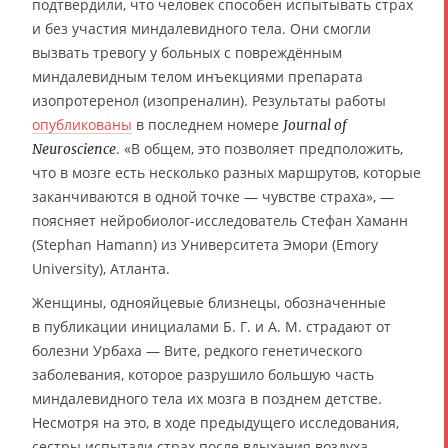
подтвердили, что человек способен испытывать страх
и без участия миндалевидного тела. Они смогли
вызвать тревогу у больных с повреждённым
миндалевидным телом инъекциями препарата
изопротеренол (изопреналин). Результаты работы
опубликованы
в последнем номере
Journal of
. «В общем, это позволяет предположить,
Neuroscience
что в мозге есть несколько разных маршрутов, которые
заканчиваются в одной точке — чувстве страха», —
поясняет нейробиолог-исследователь Стефан Хаманн
(Stephan Hamann) из Университета Эмори (Emory
University), Атланта.
Женщины, однояйцевые близнецы, обозначенные
в публикации инициалами Б. Г. и А. М. страдают от
болезни Урбаха — Вите, редкого генетического
заболевания, которое разрушило большую часть
миндалевидного тела их мозга в позднем детстве.
Несмотря на это, в ходе предыдущего исследования,
сестры испытали страх после вдыхания воздуха