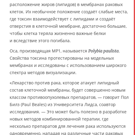
расположение жиров (липидов) в мембранах раковых
клеток. Их необычное положение создаёт слабые места,
где токсин взаимодействует с липидами и создаёт
отверстия в клеточной мембране, достаточно большие,
чтобы клетка теряла жизненно важные белки
и вследствие этого погибала.
Оса, производящая MP1, называется
.
Polybia paulista
Свойства токсина протестированы на модельных
мембранах и исследованы с использованием широкого
спектра методов визуализации.
«Лекарство против рака, которое атакует липидный
состав клеточной мембраны, будет совершенно новым
классом противоопухолевых препаратов, — говорит Пол
Билз (Paul Beales) из Университета Лидса, соавтор
исследования. — Это может быть полезно в разработке
новых методов комбинированной терапии, где
несколько препаратов для лечения рака используются
одновременно, нападая на различные части раковых