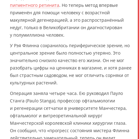
пигментного ретинита
. Но теперь метод впервые
применён для помощи человеку с возрастной
макулярной дегенерацией, а это распространённый
недуг, только в Великобритании он диагностирован
у полумиллиона человек.
У Рэя Флинна сохранилось периферическое зрение, но
центральное зрение было полностью утеряно. Это
значительно снизило качество его жизни. Он не мог
разобрать цифры на ценниках в магазине, и хотя ранее
был страстным садоводом, не мог отличить сорняки от
культурных растений.
Операция заняла четыре часа. Ею руководил Пауло
Станга (Paulo Stanga), профессор офтальмологии
и регенерации сетчатки в университете Манчестера,
офтальмолог и витреоретинальной хирург
Манчестерской королевской клиники хирургии глаза.
Он сообщил, что «прогресс состояния мистера Флинна
действительно замечательный, теперь он видит