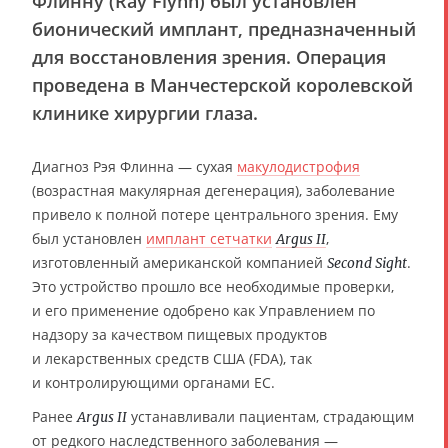
Флинну (Ray Flynn) был установлен
бионический имплант, предназначенный
для восстановления зрения. Операция
проведена в Манчестерской королевской
клинике хирургии глаза.
Диагноз Рэя Флинна — сухая
макулодистрофия
(возрастная макулярная дегенерация), заболевание
привело к полной потере центрального зрения. Ему
был установлен
имплант сетчатки
,
Argus II
изготовленный американской компанией
.
Second Sight
Это устройство прошло все необходимые проверки,
и его применение одобрено как Управлением по
надзору за качеством пищевых продуктов
и лекарственных средств США (FDA), так
и контролирующими органами ЕС.
Ранее
устанавливали пациентам, страдающим
Argus II
от редкого наследственного заболевания —