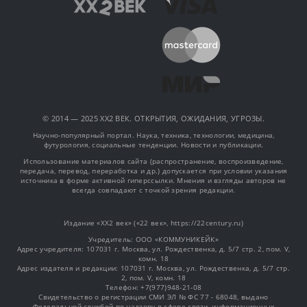
© 2014 — 2025 XX2 ВЕК. ОТКРЫТИЯ, ОЖИДАНИЯ, УГРОЗЫ.
Научно-популярный портал. Наука, техника, технологии, медицина,
футурология, социальные тенденции. Новости и публикации.
Использование материалов сайта (распространение, воспроизведение,
передача, перевод, переработка и др.) допускается при условии указания
источника в форме активной гиперссылки. Мнения и взгляды авторов не
всегда совпадают с точкой зрения редакции.
Издание «XX2 век» («22 век», https://22century.ru)
Учредитель: OOO «КОММУНИКЕЙК»
Адрес учредителя: 107031 г. Москва, ул. Рождественка, д. 5/7 стр. 2, пом. V,
комн. 18
Адрес издателя и редакции: 107031 г. Москва, ул. Рождественка, д. 5/7 стр.
2, пом. V, комн. 18
Телефон: +7(977)948-21-08
Свидетельство о регистрации СМИ ЭЛ № ФС 77 - 68048, выдано
Федеральной службой по надзору в сфере связи, информационных