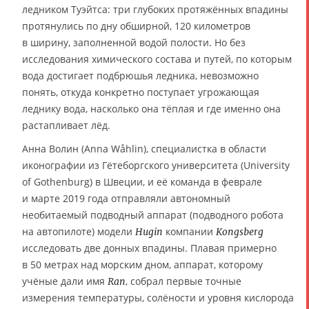
ледником Туэйтса: три глубоких протяжённых впадины
протянулись по дну обширной, 120 километров
в ширину, заполненной водой полости. Но без
исследования химического состава и путей, по которым
вода достигает подбрюшья ледника, невозможно
понять, откуда конкретно поступает угрожающая
леднику вода, насколько она тёплая и где именно она
растапливает лёд.
Анна Волин (Anna Wåhlin), специалистка в области
иконографии из Гётеборгского университета (University
of Gothenburg) в Швеции, и её команда в феврале
и марте 2019 года отправляли автономный
необитаемый подводный аппарат (подводного робота
на автопилоте) модели
компании
Hugin
Kongsberg
исследовать две донных впадины. Плавая примерно
в 50 метрах над морским дном, аппарат, которому
учёные дали имя
, собрал первые точные
Ran
измерения температуры, солёности и уровня кислорода