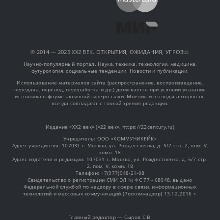
© 2014 — 2025 XX2 ВЕК. ОТКРЫТИЯ, ОЖИДАНИЯ, УГРОЗЫ.
Научно-популярный портал. Наука, техника, технологии, медицина,
футурология, социальные тенденции. Новости и публикации.
Использование материалов сайта (распространение, воспроизведение,
передача, перевод, переработка и др.) допускается при условии указания
источника в форме активной гиперссылки. Мнения и взгляды авторов не
всегда совпадают с точкой зрения редакции.
Издание «XX2 век» («22 век», https://22century.ru)
Учредитель: OOO «КОММУНИКЕЙК»
Адрес учредителя: 107031 г. Москва, ул. Рождественка, д. 5/7 стр. 2, пом. V,
комн. 18
Адрес издателя и редакции: 107031 г. Москва, ул. Рождественка, д. 5/7 стр.
2, пом. V, комн. 18
Телефон: +7(977)948-21-08
Свидетельство о регистрации СМИ ЭЛ № ФС 77 - 68048, выдано
Федеральной службой по надзору в сфере связи, информационных
технологий и массовых коммуникаций (Роскомнадзор) 13.12.2016 г.
Главный редактор — Сыров С.В.