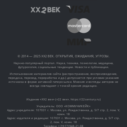
© 2014 — 2025 XX2 ВЕК. ОТКРЫТИЯ, ОЖИДАНИЯ, УГРОЗЫ.
Научно-популярный портал. Наука, техника, технологии, медицина,
футурология, социальные тенденции. Новости и публикации.
Использование материалов сайта (распространение, воспроизведение,
передача, перевод, переработка и др.) допускается при условии указания
источника в форме активной гиперссылки. Мнения и взгляды авторов не
всегда совпадают с точкой зрения редакции.
Издание «XX2 век» («22 век», https://22century.ru)
Учредитель: OOO «КОММУНИКЕЙК»
Адрес учредителя: 107031 г. Москва, ул. Рождественка, д. 5/7 стр. 2, пом. V,
комн. 18
Адрес издателя и редакции: 107031 г. Москва, ул. Рождественка, д. 5/7 стр.
2, пом. V, комн. 18
Телефон: +7(977)948-21-08