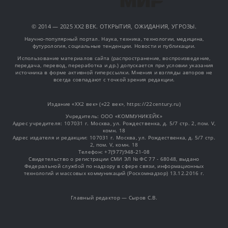
© 2014 — 2025 XX2 ВЕК. ОТКРЫТИЯ, ОЖИДАНИЯ, УГРОЗЫ.
Научно-популярный портал. Наука, техника, технологии, медицина,
футурология, социальные тенденции. Новости и публикации.
Использование материалов сайта (распространение, воспроизведение,
передача, перевод, переработка и др.) допускается при условии указания
источника в форме активной гиперссылки. Мнения и взгляды авторов не
всегда совпадают с точкой зрения редакции.
Издание «XX2 век» («22 век», https://22century.ru)
Учредитель: OOO «КОММУНИКЕЙК»
Адрес учредителя: 107031 г. Москва, ул. Рождественка, д. 5/7 стр. 2, пом. V,
комн. 18
Адрес издателя и редакции: 107031 г. Москва, ул. Рождественка, д. 5/7 стр.
2, пом. V, комн. 18
Телефон: +7(977)948-21-08
Свидетельство о регистрации СМИ ЭЛ № ФС 77 - 68048, выдано
Федеральной службой по надзору в сфере связи, информационных
технологий и массовых коммуникаций (Роскомнадзор) 13.12.2016 г.
Главный редактор — Сыров С.В.