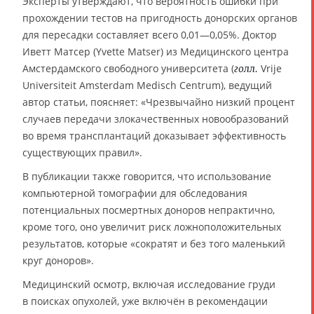
Эксперты утверждают, что вероятность ошибки при
прохождении тестов на пригодность донорских органов
для пересадки составляет всего 0,01—0,05%. Доктор
Иветт Матсер (Yvette Matser) из Медицинского центра
Амстердамского свободного университета (
Vrije
голл.
Universiteit Amsterdam Medisch Centrum), ведущий
автор статьи, поясняет: «Чрезвычайно низкий процент
случаев передачи злокачественных новообразований
во время трансплантаций доказывает эффективность
существующих правил».
В публикации также говорится, что использование
компьютерной томографии для обследования
потенциальных посмертных доноров непрактично,
кроме того, оно увеличит риск ложноположительных
результатов, которые «сократят и без того маленький
круг доноров».
Медицинский осмотр, включая исследование груди
в поисках опухолей, уже включён в рекомендации