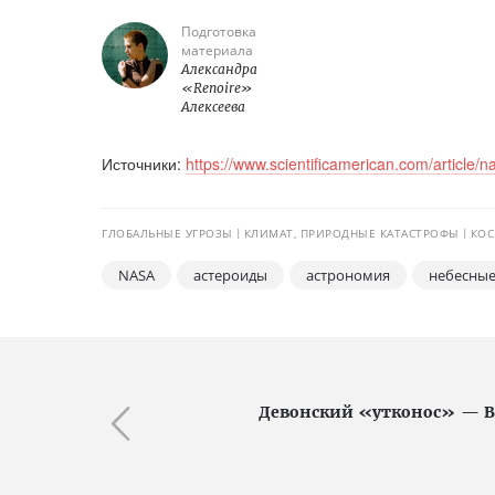
Подготовка
материала
Александра
«Renoire»
Алексеева
Источники:
https://www.scientificamerican.com/article/
ГЛОБАЛЬНЫЕ УГРОЗЫ
КЛИМАТ, ПРИРОДНЫЕ КАТАСТРОФЫ
КО
NASA
астероиды
астрономия
небесные
Девонский «утконос» — Brin