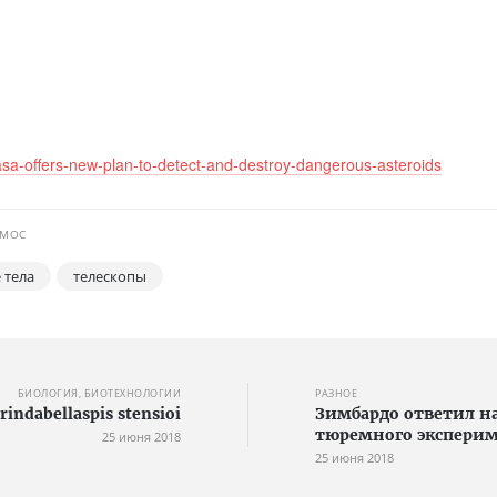
nasa-offers-new-plan-to-detect-and-destroy-dangerous-asteroids
СМОС
 тела
телескопы
БИОЛОГИЯ, БИОТЕХНОЛОГИИ
РАЗНОЕ
dabellaspis stensioi
Зимбардо ответил н
тюремного экспери
25 июня 2018
25 июня 2018