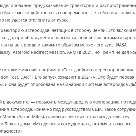
 моделирование, предсказывание траектории и распространени
обы те могли действовать своевременно — чтобы они знали з
го не удастся отклонить от курса.
траекторию астероидов, летящих в сторону Земли. Это включае
», когда, при обнаружении опасности, полностью автоматизиро
тся на астероиде и каким-то образом меняет его курс.
NASA
му (Asteroid Redirect Mission, ARM) в 2021, но Трамп не дал хо
е похожие миссии, например «Тест двойного перенаправления
tion Test, DART). Его запуск ожидают в 2021-м. Это будет первая
ы, и она будет опробована на бинарной системе астероидов
Ди
й в документе, — повысить международную кооперацию по под
ения астероида, конечно под руководством США. Такое сотрудн
 Майлс (Aaron Miles), главный советник по законодательству
ям Белого дома. «Мы должны сотрудничать, потому что мы все
пасности».