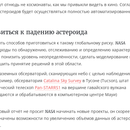
т отнюдь не космонавты, как мы привыкли видеть в кино. Согл
астероидов будет осуществляться полностью автоматизирован
виться к падению астероида
ь способов приготовиться к такому глобальному риску.
NASA
дходы по обнаружению, отслеживанию и определению характе
— понизить уровень неопределённости, сделать моделирование
шить принятие решений в этой области.
наземных обсерваторий, сканирующих небо с целью наблюдени
пример, обсерватория
Catalina Sky Survey
в Тусоне (Tucson), штат
ический телескоп
Pan-STARRS1
на вершине гавайского вулкана
едаются и обрабатываются в компьютерном центре Мауи)
новый отчёт не просит
начинать новые проекты, он скорее
NASA
означены возможности по увеличению объёмов данных об астер
.