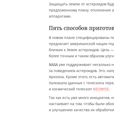
Защищать землю от астероидов буду
предложенному плану, отклонение 
аппаратами.
Пять способов пригото
В новом плане специфицированы пят
предлагает американской нации по
близких к Земле астероидов. Цель 
более точным и таким образом улуч
уже поддерживает несколько 
NASA
за поведением астероидов. Это, на
Аризона. Кроме этого, есть автомат
Халеакала (данные с телескопа пер
и космический телескоп
NEOWISE
.
Так как есть уже много инициатив, 
настаивает на том, чтобы были об
и улучшению качества их обработки