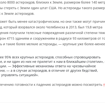
ло 8000 астероидов, близких к Земле, размером более 140 мет
бы стереть с Земли один штат США. Но астероиды такого разме
х к Земле астероидов.
ожет быть менее катастрофическим, но они также могут причи
, который взорвался около Челябинска в 2013, был 19,8 метра
адения получили телесные повреждения различной степени тяж
урон 4715 зданиям и сооружениям в радиусе 93 километров от т
 и такие более мелкие астероиды, — крупные уже более-менее
е 95% всех крупных астероидов, способных спровоцировать
е, и ни один из них не прилетит к нам в ближайшем столетии»,
нции. — Эффективные механизмы ответа на чрезвычайное
и, — а в случае астероидов, в отличие от других бедствий,
 управлять ситуацией».
спечению готовности к падению астероидов можно посмотреть