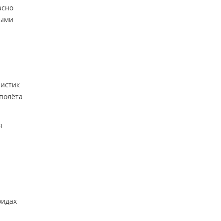
асно
ными
ристик
 полёта
я
оидах