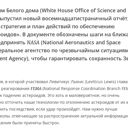
 Белого дома (White House Office of Science and
я выпустил новый восемнадцатистраничный отчёт
стратегия и план действий по обеспечению
ероидов». В документе обозначены шаги на бли
редпринять
(National Aeronautics and Space
NASA
ральное агентство по чрезвычайным ситуациям
ent Agency), чтобы гарантировать сохранность 
, в которой участвовал Левитикус Льюис (Leviticus Lewis) глава
и реагирования
(National Response Coordination Branch FE
FEMA
к падению астероидов. Это хоть и маловероятное, но очень
о отточить наши технологии по отклонению астероидов от их к
чить последствия, если удар произойдёт. Нам нужно лучше
колы, отвечающие за распространение актуальной информации,
ешения были приняты быстро».