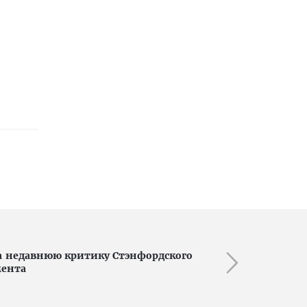
а недавнюю критику Стэнфордского
мента