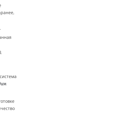
е
аранее,
т
ванная
д
 система
дим
готовке
ичество