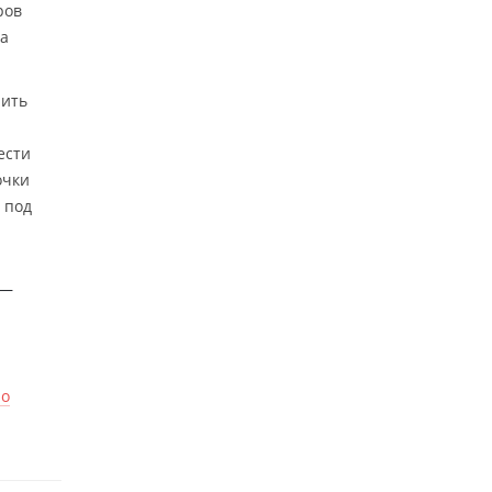
ров
ра
нить
ести
очки
 под
 —
по