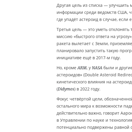
Другая цель из списка — улучшить
информации среди ведомств США, чт
где упадёт астероид в случае, если е
Третья цель — это уметь отклонять 
миссию «быстрого ответа на угрозу
ракета вылетает с Земли, приземляе
планировало запустить такую програм
инициативе ещё в 2017-м году.
Но, кроме
, у
были и други
ARM
NASA
астероидов» (Double Asteroid Redirec
кинетического влияния на астероид
(
) в 2022 году.
Didymos
Фокус четвёртой цели, обозначенно
остального мира к возможности пад
действительно важно, говорит Аарон
в Управлении по науке и технологи
потенциально подвержены равной о