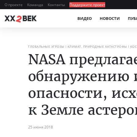
О проекте
Команда
Контакты
Поддержите проект
ВИДЕО
НОВОСТИ
ПУБ
ГЛОБАЛЬНЫЕ УГРОЗЫ
КЛИМАТ, ПРИРОДНЫЕ КАТАСТРОФЫ
КО
NASA предлага
обнаружению 
опасности, ис
к Земле астер
25 июня 2018