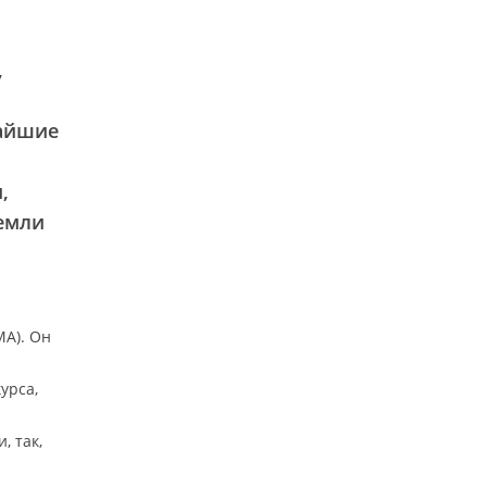
,
жайшие
,
Земли
MA). Он
урса,
 так,