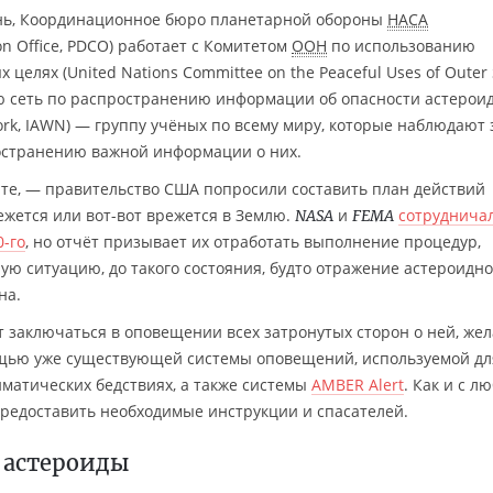
нь, Координационное бюро планетарной обороны
НАСА
ion Office, PDCO) работает с Комитетом
ООН
по использованию
целях (United Nations Committee on the Peaceful Uses of Outer 
ю сеть по распространению информации об опасности астерои
work, IAWN) — группу учёных по всему миру, которые наблюдают 
остранению важной информации о них.
нте, — правительство США попросили составить план действий
ежется или вот-вот врежется в Землю.
и
сотруднича
NASA
FEMA
-го
, но отчёт призывает их отработать выполнение процедур,
ую ситуацию, до такого состояния, будто отражение астероидн
на.
т заключаться в оповещении всех затронутых сторон о ней, же
омощью уже существующей системы оповещений, используемой дл
матических бедствиях, а также системы
AMBER Alert
. Как и с л
предоставить необходимые инструкции и спасателей.
 астероиды