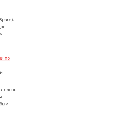
Space).
дов
за
ли по
ой
лательно
я
юбым