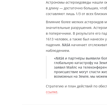
Астрономы-астероидоведы нашли око
в длину — достаточно больших, что
составляют лишь 1/3 от всех близки
Влияние более мелких астероидов м
значительные разрушения. Астероид
в поперечнике. В результате его п
1613 человек, а также был нанесён 
падения.
начинает отслеживать
NASA
наблюдением.
«
и партнёры выявили боле
NASA
глобальную катастрофу на Земл
заявил Майлс на телеконфере
происшествие могут спасти жизн
возможных на Земле, мы можем
Стратегию и план действий по обе
ссылке
.