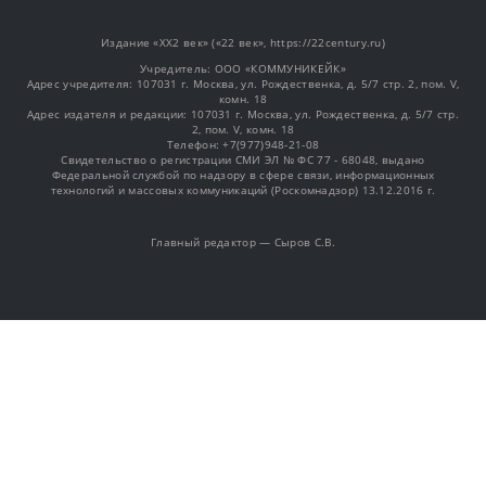
Издание «XX2 век» («22 век», https://22century.ru)
Учредитель: OOO «КОММУНИКЕЙК»
Адрес учредителя: 107031 г. Москва, ул. Рождественка, д. 5/7 стр. 2, пом. V,
комн. 18
Адрес издателя и редакции: 107031 г. Москва, ул. Рождественка, д. 5/7 стр.
2, пом. V, комн. 18
Телефон: +7(977)948-21-08
Свидетельство о регистрации СМИ ЭЛ № ФС 77 - 68048, выдано
Федеральной службой по надзору в сфере связи, информационных
технологий и массовых коммуникаций (Роскомнадзор) 13.12.2016 г.
Главный редактор — Сыров С.В.